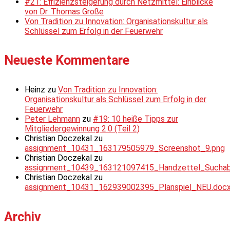
#21: Effizienzsteigerung durch Netzmittel: Einblicke
von Dr. Thomas Große
Von Tradition zu Innovation: Organisationskultur als
Schlüssel zum Erfolg in der Feuerwehr
Neueste Kommentare
Heinz
zu
Von Tradition zu Innovation:
Organisationskultur als Schlüssel zum Erfolg in der
Feuerwehr
Peter Lehmann
zu
#19: 10 heiße Tipps zur
Mitgliedergewinnung 2.0 (Teil 2)
Christian Doczekal
zu
assignment_10431_163179505979_Screenshot_9.png
Christian Doczekal
zu
assignment_10439_163121097415_Handzettel_Suchabsc
Christian Doczekal
zu
assignment_10431_162939002395_Planspiel_NEU.doc
Archiv