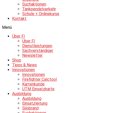
Suchaktionen
Tankpendelverkehr
Schule + Onlinekurse
Kontakt
Menü
Über FI
Über FI
Dienstleistungen
Sachverständiger
Newsletter
Shop
Tipps & News
Innovationen
Innovationen
Firefighter Calctool
Kartenkunde
UTM Einsatzkarte
Ausbildung
Ausbildung
Einsatzleitung
Silobrand
Suchaktionen