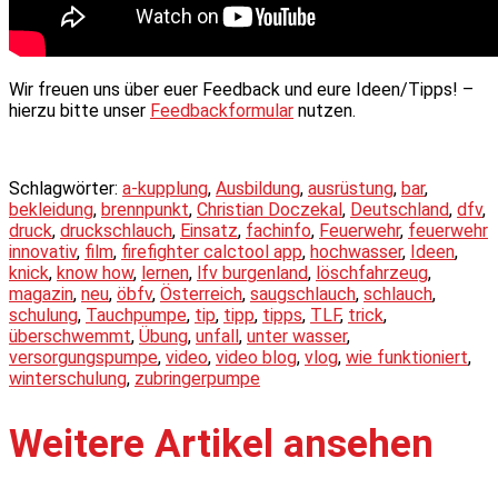
Wir freuen uns über euer Feedback und eure Ideen/Tipps! –
hierzu bitte unser
Feedbackformular
nutzen.
Schlagwörter:
a-kupplung
,
Ausbildung
,
ausrüstung
,
bar
,
bekleidung
,
brennpunkt
,
Christian Doczekal
,
Deutschland
,
dfv
,
druck
,
druckschlauch
,
Einsatz
,
fachinfo
,
Feuerwehr
,
feuerwehr
innovativ
,
film
,
firefighter calctool app
,
hochwasser
,
Ideen
,
knick
,
know how
,
lernen
,
lfv burgenland
,
löschfahrzeug
,
magazin
,
neu
,
öbfv
,
Österreich
,
saugschlauch
,
schlauch
,
schulung
,
Tauchpumpe
,
tip
,
tipp
,
tipps
,
TLF
,
trick
,
überschwemmt
,
Übung
,
unfall
,
unter wasser
,
versorgungspumpe
,
video
,
video blog
,
vlog
,
wie funktioniert
,
winterschulung
,
zubringerpumpe
Weitere Artikel ansehen