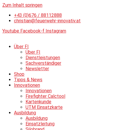
Zum Inhalt springen
+43 (0)676 / 88112888
christian@feuerwehr-innovativ.at
Youtube
Facebook-f
Instagram
Über FI
Über FI
Dienstleistungen
Sachverständiger
Newsletter
Shop
Tipps & News
Innovationen
Innovationen
Firefighter Calctool
Kartenkunde
UTM Einsatzkarte
Ausbildung
Ausbildung
Einsatzleitung
Silobrand