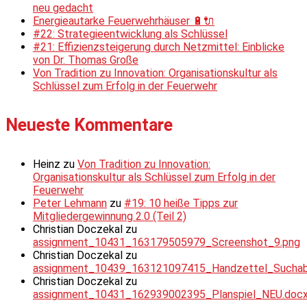
neu gedacht
Energieautarke Feuerwehrhäuser 🔋🔌
#22: Strategieentwicklung als Schlüssel
#21: Effizienzsteigerung durch Netzmittel: Einblicke
von Dr. Thomas Große
Von Tradition zu Innovation: Organisationskultur als
Schlüssel zum Erfolg in der Feuerwehr
Neueste Kommentare
Heinz
zu
Von Tradition zu Innovation:
Organisationskultur als Schlüssel zum Erfolg in der
Feuerwehr
Peter Lehmann
zu
#19: 10 heiße Tipps zur
Mitgliedergewinnung 2.0 (Teil 2)
Christian Doczekal
zu
assignment_10431_163179505979_Screenshot_9.png
Christian Doczekal
zu
assignment_10439_163121097415_Handzettel_Suchabsc
Christian Doczekal
zu
assignment_10431_162939002395_Planspiel_NEU.doc