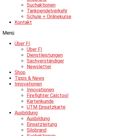
Suchaktionen
Tankpendelverkehr
Schule + Onlinekurse
Kontakt
Menü
Über FI
Über FI
Dienstleistungen
Sachverständiger
Newsletter
Shop
Tipps & News
Innovationen
Innovationen
Firefighter Calctool
Kartenkunde
UTM Einsatzkarte
Ausbildung
Ausbildung
Einsatzleitung
Silobrand
Suchaktionen