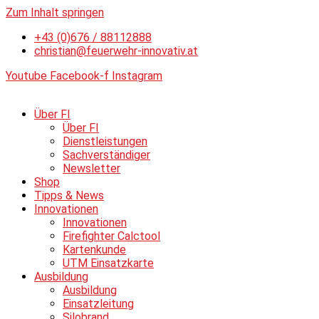
Zum Inhalt springen
+43 (0)676 / 88112888
christian@feuerwehr-innovativ.at
Youtube
Facebook-f
Instagram
Über FI
Über FI
Dienstleistungen
Sachverständiger
Newsletter
Shop
Tipps & News
Innovationen
Innovationen
Firefighter Calctool
Kartenkunde
UTM Einsatzkarte
Ausbildung
Ausbildung
Einsatzleitung
Silobrand