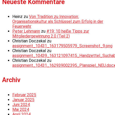
Neueste Kommentare
Heinz
zu
Von Tradition zu Innovation:
Organisationskultur als Schlüssel zum Erfolg in der
Feuerwehr
Peter Lehmann
zu
#19: 10 heiße Tipps zur
Mitgliedergewinnung 2.0 (Teil 2)
Christian Doczekal
zu
assignment_10431_163179505979_Screenshot_9.png
Christian Doczekal
zu
assignment_10439_163121097415_Handzettel_Suchabsc
Christian Doczekal
zu
assignment_10431_162939002395_Planspiel_NEU.doc
Archiv
Februar 2025
Januar 2025
Juni 2024
Mai 2024
April 2024