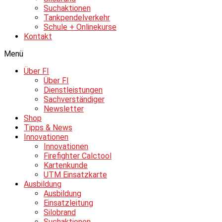
Suchaktionen
Tankpendelverkehr
Schule + Onlinekurse
Kontakt
Menü
Über FI
Über FI
Dienstleistungen
Sachverständiger
Newsletter
Shop
Tipps & News
Innovationen
Innovationen
Firefighter Calctool
Kartenkunde
UTM Einsatzkarte
Ausbildung
Ausbildung
Einsatzleitung
Silobrand
Suchaktionen