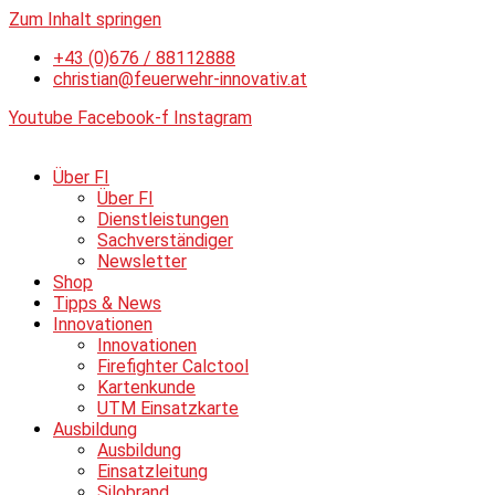
Zum Inhalt springen
+43 (0)676 / 88112888
christian@feuerwehr-innovativ.at
Youtube
Facebook-f
Instagram
Über FI
Über FI
Dienstleistungen
Sachverständiger
Newsletter
Shop
Tipps & News
Innovationen
Innovationen
Firefighter Calctool
Kartenkunde
UTM Einsatzkarte
Ausbildung
Ausbildung
Einsatzleitung
Silobrand