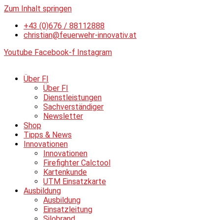
Zum Inhalt springen
+43 (0)676 / 88112888
christian@feuerwehr-innovativ.at
Youtube
Facebook-f
Instagram
Über FI
Über FI
Dienstleistungen
Sachverständiger
Newsletter
Shop
Tipps & News
Innovationen
Innovationen
Firefighter Calctool
Kartenkunde
UTM Einsatzkarte
Ausbildung
Ausbildung
Einsatzleitung
Silobrand