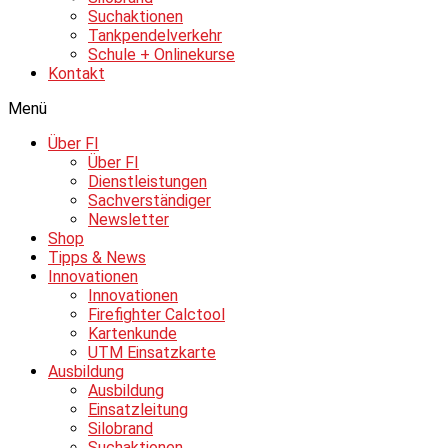
Suchaktionen
Tankpendelverkehr
Schule + Onlinekurse
Kontakt
Menü
Über FI
Über FI
Dienstleistungen
Sachverständiger
Newsletter
Shop
Tipps & News
Innovationen
Innovationen
Firefighter Calctool
Kartenkunde
UTM Einsatzkarte
Ausbildung
Ausbildung
Einsatzleitung
Silobrand
Suchaktionen