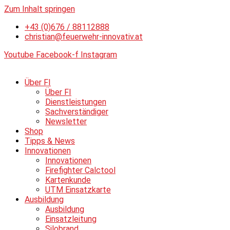
Zum Inhalt springen
+43 (0)676 / 88112888
christian@feuerwehr-innovativ.at
Youtube
Facebook-f
Instagram
Über FI
Über FI
Dienstleistungen
Sachverständiger
Newsletter
Shop
Tipps & News
Innovationen
Innovationen
Firefighter Calctool
Kartenkunde
UTM Einsatzkarte
Ausbildung
Ausbildung
Einsatzleitung
Silobrand