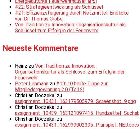
Energieautarke Feuerwehrhäuser 🔋🔌
#22: Strategieentwicklung als Schlüssel
#21: Effizienzsteigerung durch Netzmittel: Einblicke
von Dr. Thomas Große
Von Tradition zu Innovation: Organisationskultur als
Schlüssel zum Erfolg in der Feuerwehr
Neueste Kommentare
Heinz
zu
Von Tradition zu Innovation:
Organisationskultur als Schlüssel zum Erfolg in der
Feuerwehr
Peter Lehmann
zu
#19: 10 heiße Tipps zur
Mitgliedergewinnung 2.0 (Teil 2)
Christian Doczekal
zu
assignment_10431_163179505979_Screenshot_9.png
Christian Doczekal
zu
assignment_10439_163121097415_Handzettel_Suchabsc
Christian Doczekal
zu
assignment_10431_162939002395_Planspiel_NEU.doc