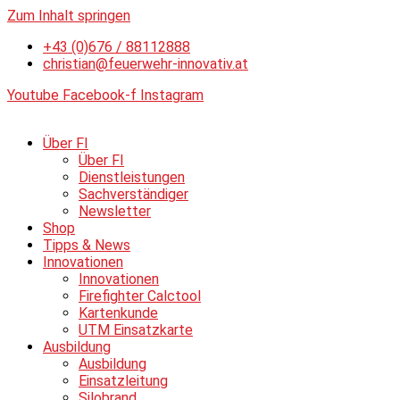
Zum Inhalt springen
+43 (0)676 / 88112888
christian@feuerwehr-innovativ.at
Youtube
Facebook-f
Instagram
Über FI
Über FI
Dienstleistungen
Sachverständiger
Newsletter
Shop
Tipps & News
Innovationen
Innovationen
Firefighter Calctool
Kartenkunde
UTM Einsatzkarte
Ausbildung
Ausbildung
Einsatzleitung
Silobrand