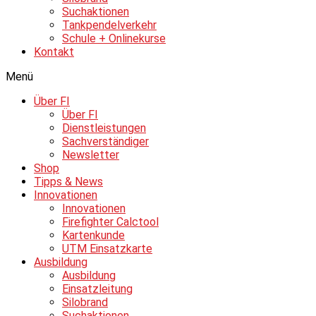
Suchaktionen
Tankpendelverkehr
Schule + Onlinekurse
Kontakt
Menü
Über FI
Über FI
Dienstleistungen
Sachverständiger
Newsletter
Shop
Tipps & News
Innovationen
Innovationen
Firefighter Calctool
Kartenkunde
UTM Einsatzkarte
Ausbildung
Ausbildung
Einsatzleitung
Silobrand
Suchaktionen