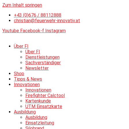
Zum Inhalt springen
+43 (0)676 / 88112888
christian@feuerwehr-innovativ.at
Youtube
Facebook-f
Instagram
Über FI
Über FI
Dienstleistungen
Sachverständiger
Newsletter
Shop
Tipps & News
Innovationen
Innovationen
Firefighter Calctool
Kartenkunde
UTM Einsatzkarte
Ausbildung
Ausbildung
Einsatzleitung
Silobrand