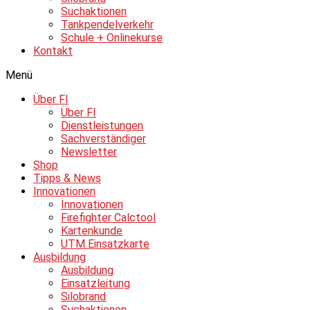
Suchaktionen
Tankpendelverkehr
Schule + Onlinekurse
Kontakt
Menü
Über FI
Über FI
Dienstleistungen
Sachverständiger
Newsletter
Shop
Tipps & News
Innovationen
Innovationen
Firefighter Calctool
Kartenkunde
UTM Einsatzkarte
Ausbildung
Ausbildung
Einsatzleitung
Silobrand
Suchaktionen