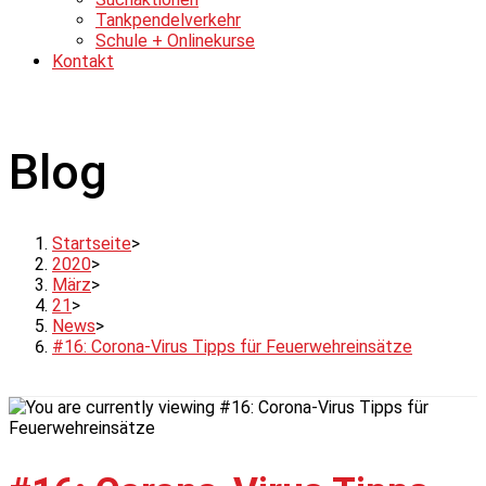
Tankpendelverkehr
Schule + Onlinekurse
Kontakt
Blog
Startseite
>
2020
>
März
>
21
>
News
>
#16: Corona-Virus Tipps für Feuerwehreinsätze