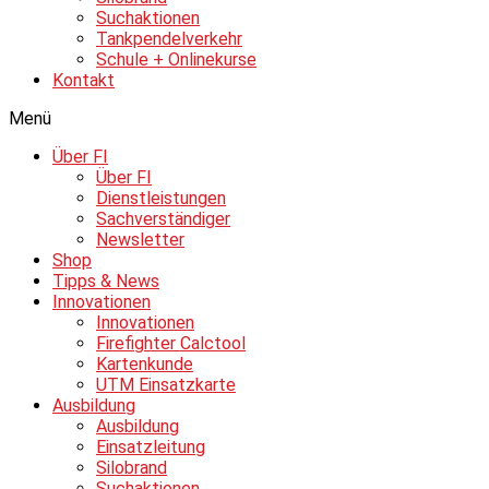
Suchaktionen
Tankpendelverkehr
Schule + Onlinekurse
Kontakt
Menü
Über FI
Über FI
Dienstleistungen
Sachverständiger
Newsletter
Shop
Tipps & News
Innovationen
Innovationen
Firefighter Calctool
Kartenkunde
UTM Einsatzkarte
Ausbildung
Ausbildung
Einsatzleitung
Silobrand
Suchaktionen