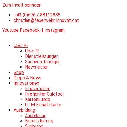
Zum Inhalt springen
+43 (0)676 / 88112888
christian@feuerwehr-innovativ.at
Youtube
Facebook-f
Instagram
Über FI
Über FI
Dienstleistungen
Sachverständiger
Newsletter
Shop
Tipps & News
Innovationen
Innovationen
Firefighter Calctool
Kartenkunde
UTM Einsatzkarte
Ausbildung
Ausbildung
Einsatzleitung
Silobrand