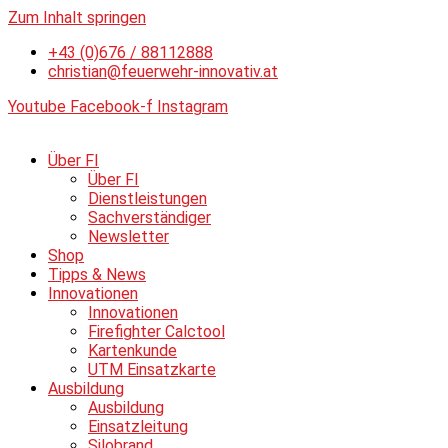
Zum Inhalt springen
+43 (0)676 / 88112888
christian@feuerwehr-innovativ.at
Youtube
Facebook-f
Instagram
Über FI
Über FI
Dienstleistungen
Sachverständiger
Newsletter
Shop
Tipps & News
Innovationen
Innovationen
Firefighter Calctool
Kartenkunde
UTM Einsatzkarte
Ausbildung
Ausbildung
Einsatzleitung
Silobrand