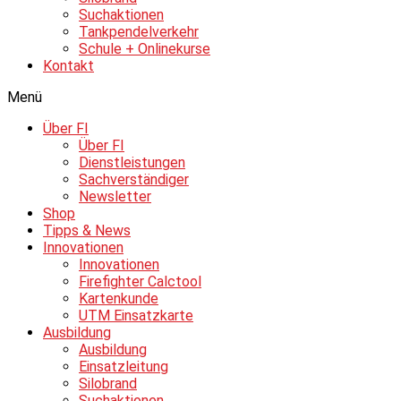
Suchaktionen
Tankpendelverkehr
Schule + Onlinekurse
Kontakt
Menü
Über FI
Über FI
Dienstleistungen
Sachverständiger
Newsletter
Shop
Tipps & News
Innovationen
Innovationen
Firefighter Calctool
Kartenkunde
UTM Einsatzkarte
Ausbildung
Ausbildung
Einsatzleitung
Silobrand
Suchaktionen