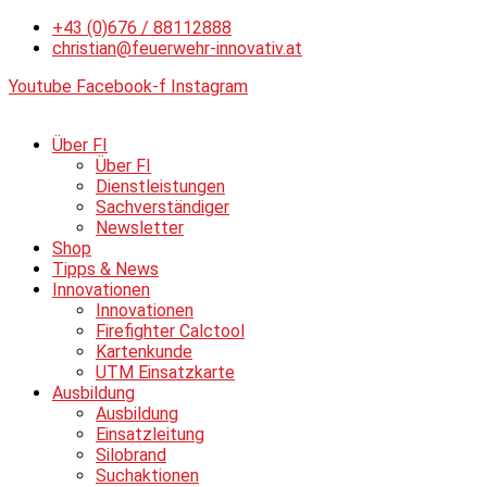
Zum
+43 (0)676 / 88112888
Inhalt
christian@feuerwehr-innovativ.at
springen
Youtube
Facebook-f
Instagram
Über FI
Über FI
Dienstleistungen
Sachverständiger
Newsletter
Shop
Tipps & News
Innovationen
Innovationen
Firefighter Calctool
Kartenkunde
UTM Einsatzkarte
Ausbildung
Ausbildung
Einsatzleitung
Silobrand
Suchaktionen