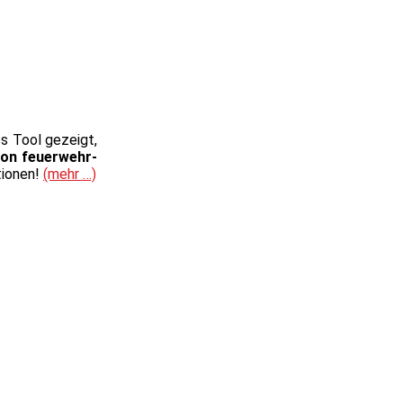
s Tool gezeigt,
von feuerwehr-
tionen!
(mehr …)