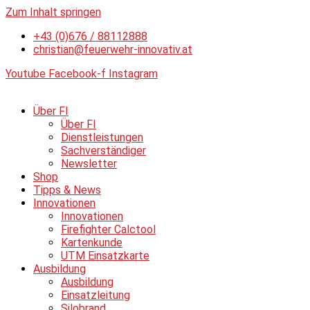
Zum Inhalt springen
+43 (0)676 / 88112888
christian@feuerwehr-innovativ.at
Youtube
Facebook-f
Instagram
Über FI
Über FI
Dienstleistungen
Sachverständiger
Newsletter
Shop
Tipps & News
Innovationen
Innovationen
Firefighter Calctool
Kartenkunde
UTM Einsatzkarte
Ausbildung
Ausbildung
Einsatzleitung
Silobrand