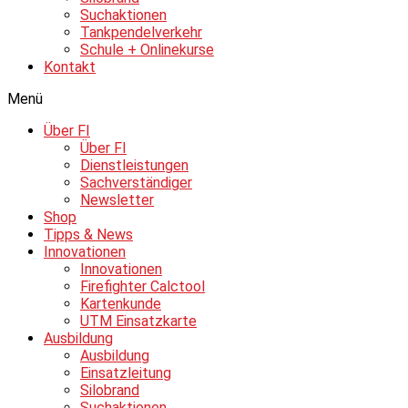
Suchaktionen
Tankpendelverkehr
Schule + Onlinekurse
Kontakt
Menü
Über FI
Über FI
Dienstleistungen
Sachverständiger
Newsletter
Shop
Tipps & News
Innovationen
Innovationen
Firefighter Calctool
Kartenkunde
UTM Einsatzkarte
Ausbildung
Ausbildung
Einsatzleitung
Silobrand
Suchaktionen