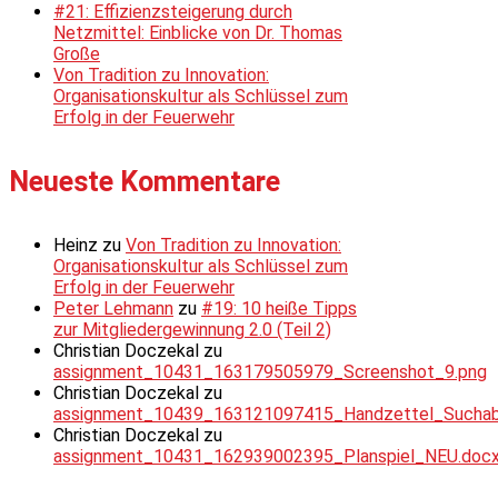
#21: Effizienzsteigerung durch
Netzmittel: Einblicke von Dr. Thomas
Große
Von Tradition zu Innovation:
Organisationskultur als Schlüssel zum
Erfolg in der Feuerwehr
Neueste Kommentare
Heinz
zu
Von Tradition zu Innovation:
Organisationskultur als Schlüssel zum
Erfolg in der Feuerwehr
Peter Lehmann
zu
#19: 10 heiße Tipps
zur Mitgliedergewinnung 2.0 (Teil 2)
Christian Doczekal
zu
assignment_10431_163179505979_Screenshot_9.png
Christian Doczekal
zu
assignment_10439_163121097415_Handzettel_Suchabsc
Christian Doczekal
zu
assignment_10431_162939002395_Planspiel_NEU.doc