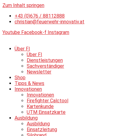
Zum Inhalt springen
+43 (0)676 / 88112888
christian@feuerwehr-innovativ.at
Youtube
Facebook-f
Instagram
Über FI
Über FI
Dienstleistungen
Sachverständiger
Newsletter
Shop
Tipps & News
Innovationen
Innovationen
Firefighter Calctool
Kartenkunde
UTM Einsatzkarte
Ausbildung
Ausbildung
Einsatzleitung
Silobrand