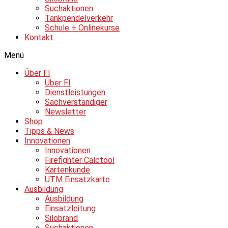
Suchaktionen
Tankpendelverkehr
Schule + Onlinekurse
Kontakt
Menü
Über FI
Über FI
Dienstleistungen
Sachverständiger
Newsletter
Shop
Tipps & News
Innovationen
Innovationen
Firefighter Calctool
Kartenkunde
UTM Einsatzkarte
Ausbildung
Ausbildung
Einsatzleitung
Silobrand
Suchaktionen