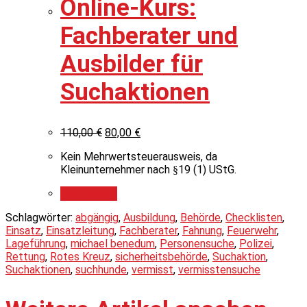
Online-Kurs:
Fachberater und
Ausbilder für
Suchaktionen
110,00
€
80,00
€
Kein Mehrwertsteuerausweis, da
Kleinunternehmer nach §19 (1) UStG.
Add to cart
Schlagwörter:
abgängig
,
Ausbildung
,
Behörde
,
Checklisten
,
Einsatz
,
Einsatzleitung
,
Fachberater
,
Fahnung
,
Feuerwehr
,
Lageführung
,
michael benedum
,
Personensuche
,
Polizei
,
Rettung
,
Rotes Kreuz
,
sicherheitsbehörde
,
Suchaktion
,
Suchaktionen
,
suchhunde
,
vermisst
,
vermisstensuche