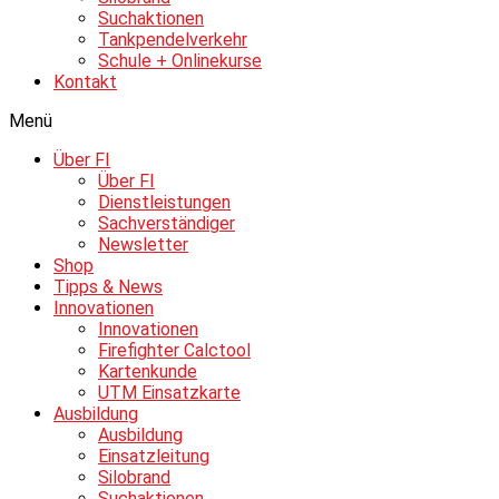
Suchaktionen
Tankpendelverkehr
Schule + Onlinekurse
Kontakt
Menü
Über FI
Über FI
Dienstleistungen
Sachverständiger
Newsletter
Shop
Tipps & News
Innovationen
Innovationen
Firefighter Calctool
Kartenkunde
UTM Einsatzkarte
Ausbildung
Ausbildung
Einsatzleitung
Silobrand
Suchaktionen