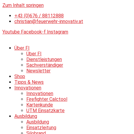
Zum Inhalt springen
+43 (0)676 / 88112888
christian@feuerwehr-innovativ.at
Youtube
Facebook-f
Instagram
Über FI
Über FI
Dienstleistungen
Sachverständiger
Newsletter
Shop
Tipps & News
Innovationen
Innovationen
Firefighter Calctool
Kartenkunde
UTM Einsatzkarte
Ausbildung
Ausbildung
Einsatzleitung
Silobrand