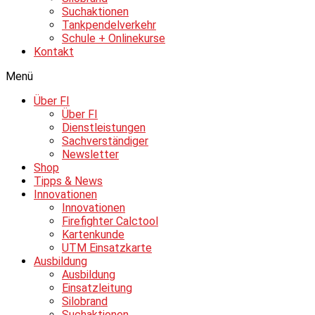
Suchaktionen
Tankpendelverkehr
Schule + Onlinekurse
Kontakt
Menü
Über FI
Über FI
Dienstleistungen
Sachverständiger
Newsletter
Shop
Tipps & News
Innovationen
Innovationen
Firefighter Calctool
Kartenkunde
UTM Einsatzkarte
Ausbildung
Ausbildung
Einsatzleitung
Silobrand
Suchaktionen