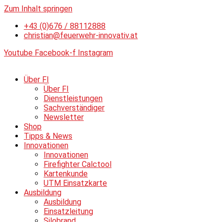
Zum Inhalt springen
+43 (0)676 / 88112888
christian@feuerwehr-innovativ.at
Youtube
Facebook-f
Instagram
Über FI
Über FI
Dienstleistungen
Sachverständiger
Newsletter
Shop
Tipps & News
Innovationen
Innovationen
Firefighter Calctool
Kartenkunde
UTM Einsatzkarte
Ausbildung
Ausbildung
Einsatzleitung
Silobrand