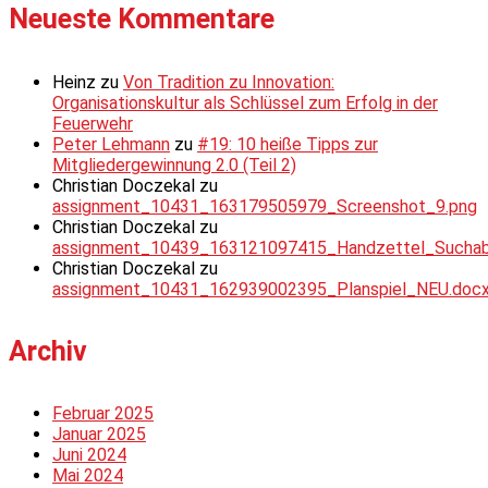
Neueste Kommentare
Heinz
zu
Von Tradition zu Innovation:
Organisationskultur als Schlüssel zum Erfolg in der
Feuerwehr
Peter Lehmann
zu
#19: 10 heiße Tipps zur
Mitgliedergewinnung 2.0 (Teil 2)
Christian Doczekal
zu
assignment_10431_163179505979_Screenshot_9.png
Christian Doczekal
zu
assignment_10439_163121097415_Handzettel_Suchabsc
Christian Doczekal
zu
assignment_10431_162939002395_Planspiel_NEU.doc
Archiv
Februar 2025
Januar 2025
Juni 2024
Mai 2024