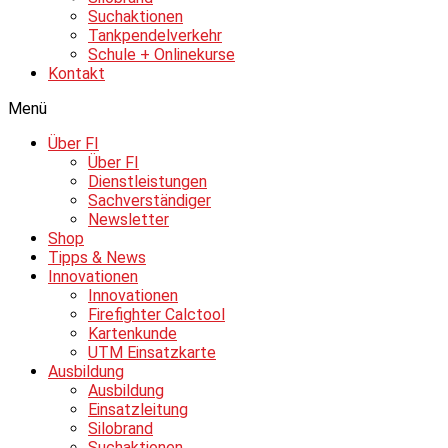
Suchaktionen
Tankpendelverkehr
Schule + Onlinekurse
Kontakt
Menü
Über FI
Über FI
Dienstleistungen
Sachverständiger
Newsletter
Shop
Tipps & News
Innovationen
Innovationen
Firefighter Calctool
Kartenkunde
UTM Einsatzkarte
Ausbildung
Ausbildung
Einsatzleitung
Silobrand
Suchaktionen