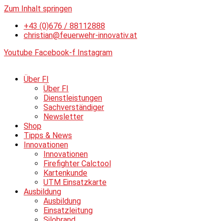
Zum Inhalt springen
+43 (0)676 / 88112888
christian@feuerwehr-innovativ.at
Youtube
Facebook-f
Instagram
Über FI
Über FI
Dienstleistungen
Sachverständiger
Newsletter
Shop
Tipps & News
Innovationen
Innovationen
Firefighter Calctool
Kartenkunde
UTM Einsatzkarte
Ausbildung
Ausbildung
Einsatzleitung
Silobrand