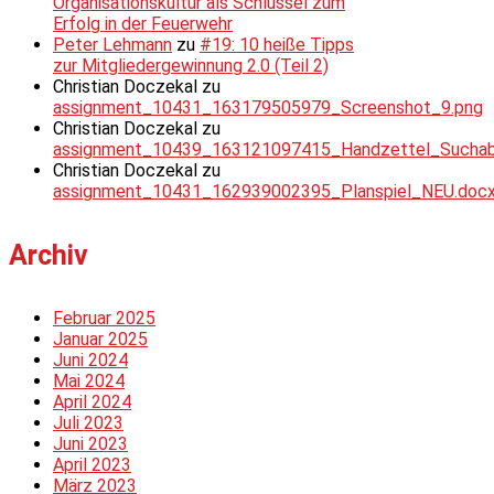
Organisationskultur als Schlüssel zum
Erfolg in der Feuerwehr
Peter Lehmann
zu
#19: 10 heiße Tipps
zur Mitgliedergewinnung 2.0 (Teil 2)
Christian Doczekal
zu
assignment_10431_163179505979_Screenshot_9.png
Christian Doczekal
zu
assignment_10439_163121097415_Handzettel_Suchabsc
Christian Doczekal
zu
assignment_10431_162939002395_Planspiel_NEU.doc
Archiv
Februar 2025
Januar 2025
Juni 2024
Mai 2024
April 2024
Juli 2023
Juni 2023
April 2023
März 2023