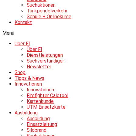
Suchaktionen
Tankpendelverkehr
Schule + Onlinekurse
Kontakt
Menü
Über FI
Über FI
Dienstleistungen
Sachverständiger
Newsletter
Shop
Tipps & News
Innovationen
Innovationen
Firefighter Calctool
Kartenkunde
UTM Einsatzkarte
Ausbildung
Ausbildung
Einsatzleitung
Silobrand
Suchaktionen