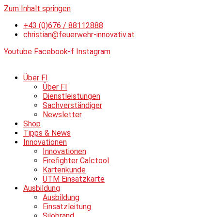
Zum Inhalt springen
+43 (0)676 / 88112888
christian@feuerwehr-innovativ.at
Youtube
Facebook-f
Instagram
Über FI
Über FI
Dienstleistungen
Sachverständiger
Newsletter
Shop
Tipps & News
Innovationen
Innovationen
Firefighter Calctool
Kartenkunde
UTM Einsatzkarte
Ausbildung
Ausbildung
Einsatzleitung
Silobrand