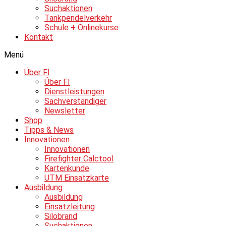
Suchaktionen
Tankpendelverkehr
Schule + Onlinekurse
Kontakt
Menü
Über FI
Über FI
Dienstleistungen
Sachverständiger
Newsletter
Shop
Tipps & News
Innovationen
Innovationen
Firefighter Calctool
Kartenkunde
UTM Einsatzkarte
Ausbildung
Ausbildung
Einsatzleitung
Silobrand
Suchaktionen