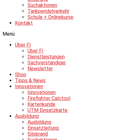
Suchaktionen
Tankpendelverkehr
Schule + Onlinekurse
Kontakt
Menü
Über FI
Über FI
Dienstleistungen
Sachverständiger
Newsletter
Shop
Tipps & News
Innovationen
Innovationen
Firefighter Calctool
Kartenkunde
UTM Einsatzkarte
Ausbildung
Ausbildung
Einsatzleitung
Silobrand
Suchaktionen