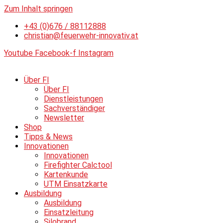
Zum Inhalt springen
+43 (0)676 / 88112888
christian@feuerwehr-innovativ.at
Youtube
Facebook-f
Instagram
Über FI
Über FI
Dienstleistungen
Sachverständiger
Newsletter
Shop
Tipps & News
Innovationen
Innovationen
Firefighter Calctool
Kartenkunde
UTM Einsatzkarte
Ausbildung
Ausbildung
Einsatzleitung
Silobrand