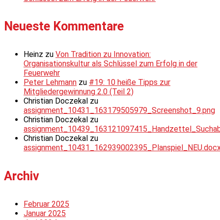
Neueste Kommentare
Heinz
zu
Von Tradition zu Innovation:
Organisationskultur als Schlüssel zum Erfolg in der
Feuerwehr
Peter Lehmann
zu
#19: 10 heiße Tipps zur
Mitgliedergewinnung 2.0 (Teil 2)
Christian Doczekal
zu
assignment_10431_163179505979_Screenshot_9.png
Christian Doczekal
zu
assignment_10439_163121097415_Handzettel_Suchabsc
Christian Doczekal
zu
assignment_10431_162939002395_Planspiel_NEU.doc
Archiv
Februar 2025
Januar 2025