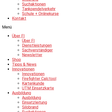
Suchaktionen
Tankpendelverkehr
Schule + Onlinekurse
Kontakt
Menü
Über FI
Über FI
Dienstleistungen
Sachverständiger
Newsletter
Shop
Tipps & News
Innovationen
Innovationen
Firefighter Calctool
Kartenkunde
UTM Einsatzkarte
Ausbildung
Ausbildung
Einsatzleitung
Silobrand
Suchaktionen