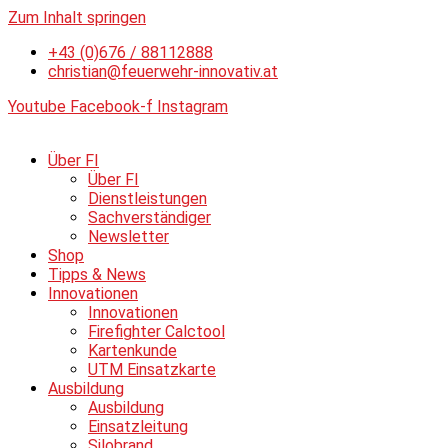
Zum Inhalt springen
+43 (0)676 / 88112888
christian@feuerwehr-innovativ.at
Youtube
Facebook-f
Instagram
Über FI
Über FI
Dienstleistungen
Sachverständiger
Newsletter
Shop
Tipps & News
Innovationen
Innovationen
Firefighter Calctool
Kartenkunde
UTM Einsatzkarte
Ausbildung
Ausbildung
Einsatzleitung
Silobrand