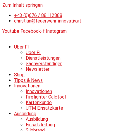
Zum Inhalt springen
+43 (0)676 / 88112888
christian@feuerwehr-innovativ.at
Youtube
Facebook-f
Instagram
Über FI
Über FI
Dienstleistungen
Sachverständiger
Newsletter
Shop
Tipps & News
Innovationen
Innovationen
Firefighter Calctool
Kartenkunde
UTM Einsatzkarte
Ausbildung
Ausbildung
Einsatzleitung
Silobrand