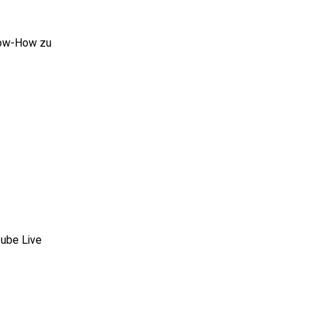
Know-How zu
tube Live