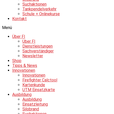
Suchaktionen
Tankpendelverkehr
Schule + Onlinekurse
Kontakt
Menü
Über FI
Über FI
Dienstleistungen
Sachverständiger
Newsletter
Shop
Tipps & News
Innovationen
Innovationen
Firefighter Calctool
Kartenkunde
UTM Einsatzkarte
Ausbildung
Ausbildung
Einsatzleitung
Silobrand
Suchaktionen