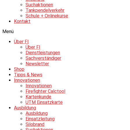
Suchaktionen
Tankpendelverkehr
Schule + Onlinekurse
Kontakt
Menü
Über FI
Über FI
Dienstleistungen
Sachverständiger
Newsletter
Shop
Tipps & News
Innovationen
Innovationen
Firefighter Calctool
Kartenkunde
UTM Einsatzkarte
Ausbildung
Ausbildung
Einsatzleitung
Silobrand
Suchaktionen