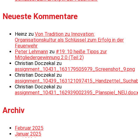
Neueste Kommentare
Heinz
zu
Von Tradition zu Innovation:
Organisationskultur als Schlüssel zum Erfolg in der
Feuerwehr
Peter Lehmann
zu
#19: 10 heiße Tipps zur
Mitgliedergewinnung 2.0 (Teil 2)
Christian Doczekal
zu
assignment_10431_163179505979_Screenshot_9.png
Christian Doczekal
zu
assignment_10439_163121097415_Handzettel_Suchabsc
Christian Doczekal
zu
assignment_10431_162939002395_Planspiel_NEU.doc
Archiv
Februar 2025
Januar 2025