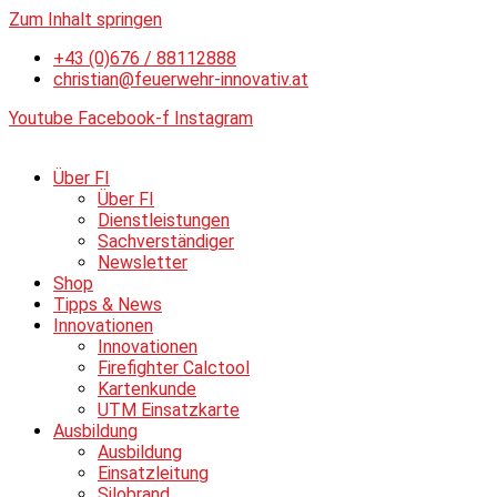
Zum Inhalt springen
+43 (0)676 / 88112888
christian@feuerwehr-innovativ.at
Youtube
Facebook-f
Instagram
Über FI
Über FI
Dienstleistungen
Sachverständiger
Newsletter
Shop
Tipps & News
Innovationen
Innovationen
Firefighter Calctool
Kartenkunde
UTM Einsatzkarte
Ausbildung
Ausbildung
Einsatzleitung
Silobrand