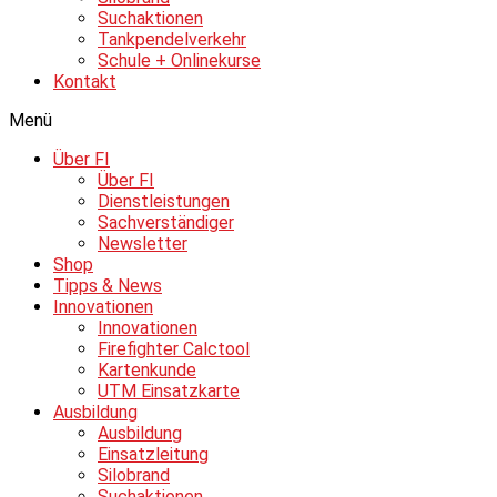
Suchaktionen
Tankpendelverkehr
Schule + Onlinekurse
Kontakt
Menü
Über FI
Über FI
Dienstleistungen
Sachverständiger
Newsletter
Shop
Tipps & News
Innovationen
Innovationen
Firefighter Calctool
Kartenkunde
UTM Einsatzkarte
Ausbildung
Ausbildung
Einsatzleitung
Silobrand
Suchaktionen