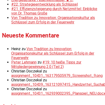
#22: Strategieentwicklung als Schlüssel
#21: Effizienzsteigerung durch Netzmittel: Einblicke
von Dr. Thomas Große
Von Tradition zu Innovation: Organisationskultur als
Schlüssel zum Erfolg in der Feuerwehr
Neueste Kommentare
Heinz
zu
Von Tradition zu Innovation:
Organisationskultur als Schlüssel zum Erfolg in der
Feuerwehr
Peter Lehmann
zu
#19: 10 heiße Tipps zur
Mitgliedergewinnung 2.0 (Teil 2)
Christian Doczekal
zu
assignment_10431_163179505979_Screenshot_9.png
Christian Doczekal
zu
assignment_10439_163121097415_Handzettel_Suchabsc
Christian Doczekal
zu
assignment_10431_162939002395_Planspiel_NEU.doc