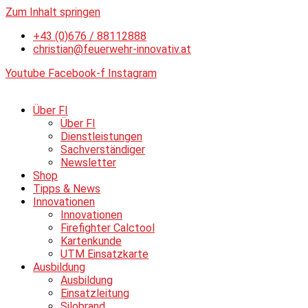
Zum Inhalt springen
+43 (0)676 / 88112888
christian@feuerwehr-innovativ.at
Youtube
Facebook-f
Instagram
Über FI
Über FI
Dienstleistungen
Sachverständiger
Newsletter
Shop
Tipps & News
Innovationen
Innovationen
Firefighter Calctool
Kartenkunde
UTM Einsatzkarte
Ausbildung
Ausbildung
Einsatzleitung
Silobrand