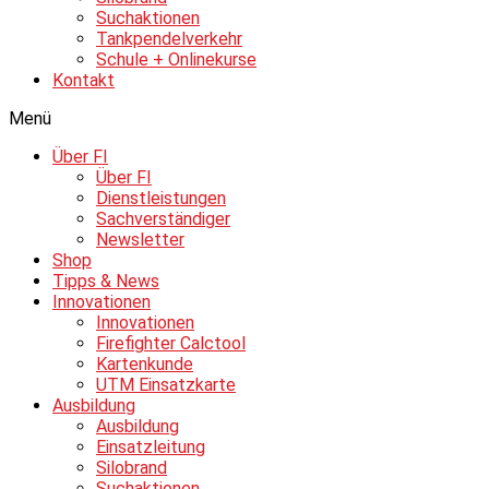
Suchaktionen
Tankpendelverkehr
Schule + Onlinekurse
Kontakt
Menü
Über FI
Über FI
Dienstleistungen
Sachverständiger
Newsletter
Shop
Tipps & News
Innovationen
Innovationen
Firefighter Calctool
Kartenkunde
UTM Einsatzkarte
Ausbildung
Ausbildung
Einsatzleitung
Silobrand
Suchaktionen