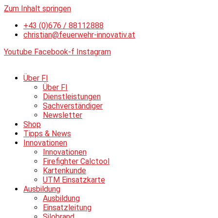
Zum Inhalt springen
+43 (0)676 / 88112888
christian@feuerwehr-innovativ.at
Youtube
Facebook-f
Instagram
Über FI
Über FI
Dienstleistungen
Sachverständiger
Newsletter
Shop
Tipps & News
Innovationen
Innovationen
Firefighter Calctool
Kartenkunde
UTM Einsatzkarte
Ausbildung
Ausbildung
Einsatzleitung
Silobrand