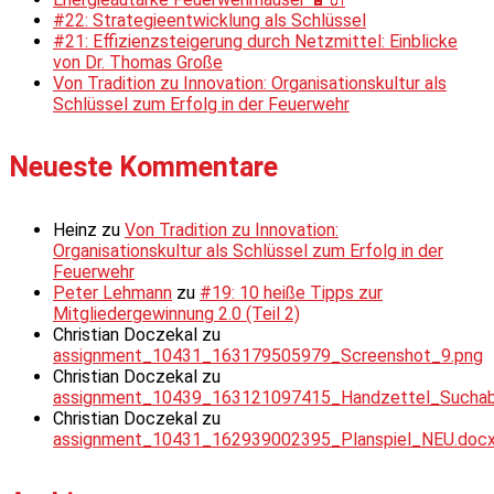
#22: Strategieentwicklung als Schlüssel
#21: Effizienzsteigerung durch Netzmittel: Einblicke
von Dr. Thomas Große
Von Tradition zu Innovation: Organisationskultur als
Schlüssel zum Erfolg in der Feuerwehr
Neueste Kommentare
Heinz
zu
Von Tradition zu Innovation:
Organisationskultur als Schlüssel zum Erfolg in der
Feuerwehr
Peter Lehmann
zu
#19: 10 heiße Tipps zur
Mitgliedergewinnung 2.0 (Teil 2)
Christian Doczekal
zu
assignment_10431_163179505979_Screenshot_9.png
Christian Doczekal
zu
assignment_10439_163121097415_Handzettel_Suchabsc
Christian Doczekal
zu
assignment_10431_162939002395_Planspiel_NEU.doc