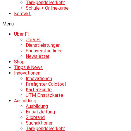
Tankpendelverkehr
Schule + Onlinekurse
Kontakt
Menü
Über FI
Über FI
Dienstleistungen
Sachverständiger
Newsletter
Shop
Tipps & News
Innovationen
Innovationen
Firefighter Calctool
Kartenkunde
UTM Einsatzkarte
Ausbildung
Ausbildung
Einsatzleitung
Silobrand
Suchaktionen
Tankpendelverkehr