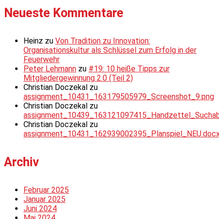
Neueste Kommentare
Heinz
zu
Von Tradition zu Innovation:
Organisationskultur als Schlüssel zum Erfolg in der
Feuerwehr
Peter Lehmann
zu
#19: 10 heiße Tipps zur
Mitgliedergewinnung 2.0 (Teil 2)
Christian Doczekal
zu
assignment_10431_163179505979_Screenshot_9.png
Christian Doczekal
zu
assignment_10439_163121097415_Handzettel_Suchabsc
Christian Doczekal
zu
assignment_10431_162939002395_Planspiel_NEU.doc
Archiv
Februar 2025
Januar 2025
Juni 2024
Mai 2024