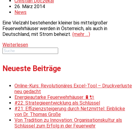
Beitrags-
Christian Doczekal
Autor:
Beitrag
26. März 2014
veröffentlicht:
Beitrags-
News
Kategorie:
Eine Vielzahl bestehender kleiner bis mittelgroßer
Feuerwehrhäuser werden in Österreich, als auch in
Deutschland, mit Strom beheizt.
(mehr …)
Wirtschaftliche
Weiterlesen
Heizung
für
Feuerwehrhäuser
Neueste Beiträge
Online-Kurs: Revolutionäres Excel-Tool – Druckverluste
neu gedacht
Energieautarke Feuerwehrhäuser 🔋🔌
#22: Strategieentwicklung als Schlüssel
#21: Effizienzsteigerung durch Netzmittel: Einblicke
von Dr. Thomas Große
Von Tradition zu Innovation: Organisationskultur als
Schlüssel zum Erfolg in der Feuerwehr