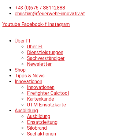
Zum
+43 (0)676 / 88112888
Inhalt
christian@feuerwehr-innovativ.at
springen
Youtube
Facebook-f
Instagram
Über FI
Über FI
Dienstleistungen
Sachverständiger
Newsletter
Shop
Tipps & News
Innovationen
Innovationen
Firefighter Calctool
Kartenkunde
UTM Einsatzkarte
Ausbildung
Ausbildung
Einsatzleitung
Silobrand
Suchaktionen