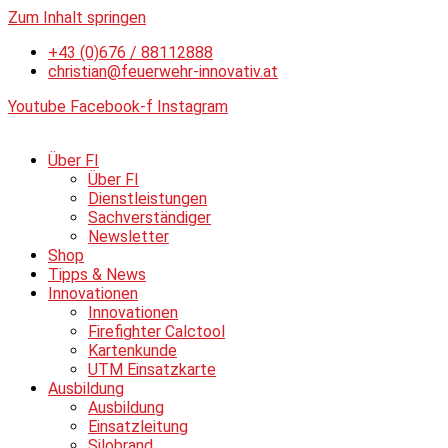
Zum Inhalt springen
+43 (0)676 / 88112888
christian@feuerwehr-innovativ.at
Youtube
Facebook-f
Instagram
Über FI
Über FI
Dienstleistungen
Sachverständiger
Newsletter
Shop
Tipps & News
Innovationen
Innovationen
Firefighter Calctool
Kartenkunde
UTM Einsatzkarte
Ausbildung
Ausbildung
Einsatzleitung
Silobrand