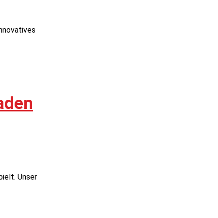
innovatives
faden
ielt. Unser