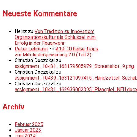
Neueste Kommentare
Heinz
zu
Von Tradition zu Innovation:
Organisationskultur als Schlüssel zum
Erfolg in der Feuerwehr
Peter Lehmann
zu
#19: 10 heiße Tipps
zur Mitgliedergewinnung 2.0 (Teil 2)
Christian Doczekal
zu
assignment_10431_163179505979_Screenshot_9.png
Christian Doczekal
zu
assignment_10439_163121097415_Handzettel_Suchabsc
Christian Doczekal
zu
assignment_10431_162939002395_Planspiel_NEU.doc
Archiv
Februar 2025
Januar 2025
Juni 2024