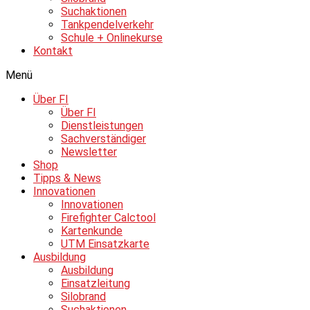
Suchaktionen
Tankpendelverkehr
Schule + Onlinekurse
Kontakt
Menü
Über FI
Über FI
Dienstleistungen
Sachverständiger
Newsletter
Shop
Tipps & News
Innovationen
Innovationen
Firefighter Calctool
Kartenkunde
UTM Einsatzkarte
Ausbildung
Ausbildung
Einsatzleitung
Silobrand
Suchaktionen