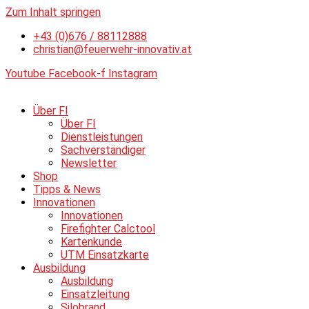
Zum Inhalt springen
+43 (0)676 / 88112888
christian@feuerwehr-innovativ.at
Youtube
Facebook-f
Instagram
Über FI
Über FI
Dienstleistungen
Sachverständiger
Newsletter
Shop
Tipps & News
Innovationen
Innovationen
Firefighter Calctool
Kartenkunde
UTM Einsatzkarte
Ausbildung
Ausbildung
Einsatzleitung
Silobrand