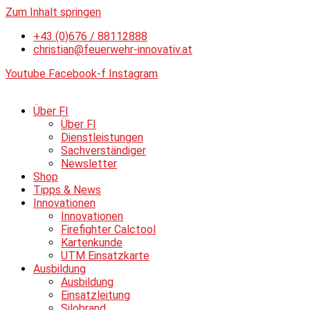
Zum Inhalt springen
+43 (0)676 / 88112888
christian@feuerwehr-innovativ.at
Youtube
Facebook-f
Instagram
Über FI
Über FI
Dienstleistungen
Sachverständiger
Newsletter
Shop
Tipps & News
Innovationen
Innovationen
Firefighter Calctool
Kartenkunde
UTM Einsatzkarte
Ausbildung
Ausbildung
Einsatzleitung
Silobrand