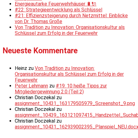
Energieautarke Feuerwehrhäuser 🔋🔌
#22: Strategieentwicklung als Schlüssel
#21: Effizienzsteigerung durch Netzmittel: Einblicke
von Dr. Thomas Große
Von Tradition zu Innovation: Organisationskultur als
Schlüssel zum Erfolg in der Feuerwehr
Neueste Kommentare
Heinz
zu
Von Tradition zu Innovation:
Organisationskultur als Schlüssel zum Erfolg in der
Feuerwehr
Peter Lehmann
zu
#19: 10 heiße Tipps zur
Mitgliedergewinnung 2.0 (Teil 2)
Christian Doczekal
zu
assignment_10431_163179505979_Screenshot_9.png
Christian Doczekal
zu
assignment_10439_163121097415_Handzettel_Suchabsc
Christian Doczekal
zu
assignment_10431_162939002395_Planspiel_NEU.doc