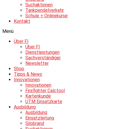
Suchaktionen
Tankpendelverkehr
Schule + Onlinekurse
Kontakt
Menü
Über FI
Über FI
Dienstleistungen
Sachverständiger
Newsletter
Shop
Tipps & News
Innovationen
Innovationen
Firefighter Calctool
Kartenkunde
UTM Einsatzkarte
Ausbildung
Ausbildung
Einsatzleitung
Silobrand
Suchaktionen