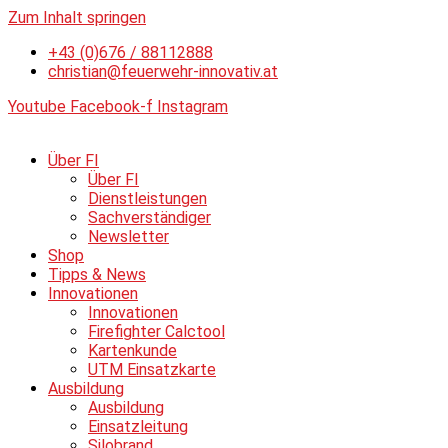
Zum Inhalt springen
+43 (0)676 / 88112888
christian@feuerwehr-innovativ.at
Youtube
Facebook-f
Instagram
Über FI
Über FI
Dienstleistungen
Sachverständiger
Newsletter
Shop
Tipps & News
Innovationen
Innovationen
Firefighter Calctool
Kartenkunde
UTM Einsatzkarte
Ausbildung
Ausbildung
Einsatzleitung
Silobrand