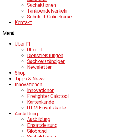
Suchaktionen
Tankpendelverkehr
Schule + Onlinekurse
Kontakt
Menü
Über FI
Über FI
Dienstleistungen
Sachverständiger
Newsletter
Shop
Tipps & News
Innovationen
Innovationen
Firefighter Calctool
Kartenkunde
UTM Einsatzkarte
Ausbildung
Ausbildung
Einsatzleitung
Silobrand
Suchaktionen