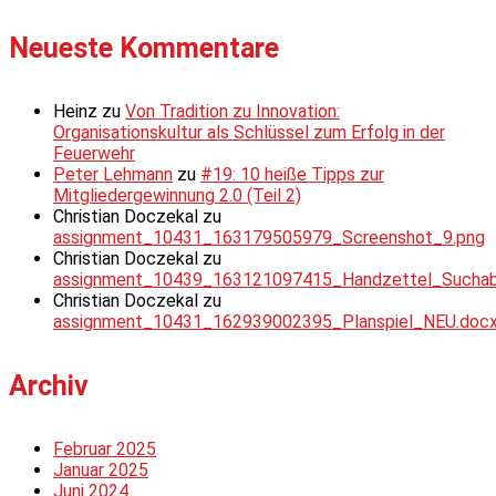
Neueste Kommentare
Heinz
zu
Von Tradition zu Innovation:
Organisationskultur als Schlüssel zum Erfolg in der
Feuerwehr
Peter Lehmann
zu
#19: 10 heiße Tipps zur
Mitgliedergewinnung 2.0 (Teil 2)
Christian Doczekal
zu
assignment_10431_163179505979_Screenshot_9.png
Christian Doczekal
zu
assignment_10439_163121097415_Handzettel_Suchabsc
Christian Doczekal
zu
assignment_10431_162939002395_Planspiel_NEU.doc
Archiv
Februar 2025
Januar 2025
Juni 2024