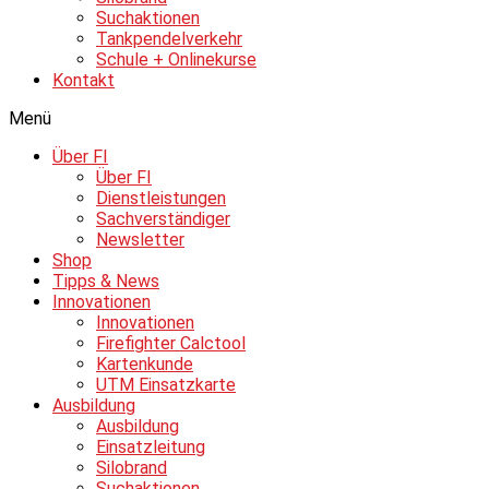
Suchaktionen
Tankpendelverkehr
Schule + Onlinekurse
Kontakt
Menü
Über FI
Über FI
Dienstleistungen
Sachverständiger
Newsletter
Shop
Tipps & News
Innovationen
Innovationen
Firefighter Calctool
Kartenkunde
UTM Einsatzkarte
Ausbildung
Ausbildung
Einsatzleitung
Silobrand
Suchaktionen