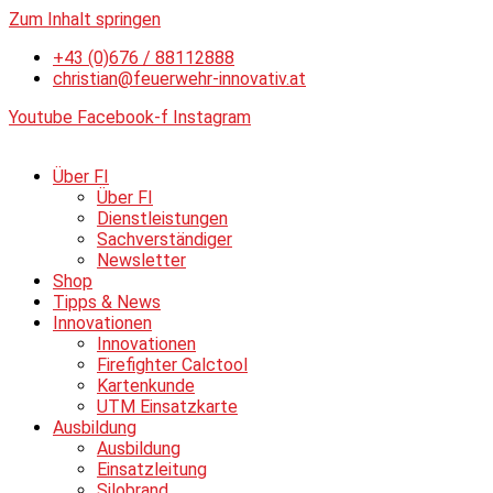
Zum Inhalt springen
+43 (0)676 / 88112888
christian@feuerwehr-innovativ.at
Youtube
Facebook-f
Instagram
Über FI
Über FI
Dienstleistungen
Sachverständiger
Newsletter
Shop
Tipps & News
Innovationen
Innovationen
Firefighter Calctool
Kartenkunde
UTM Einsatzkarte
Ausbildung
Ausbildung
Einsatzleitung
Silobrand