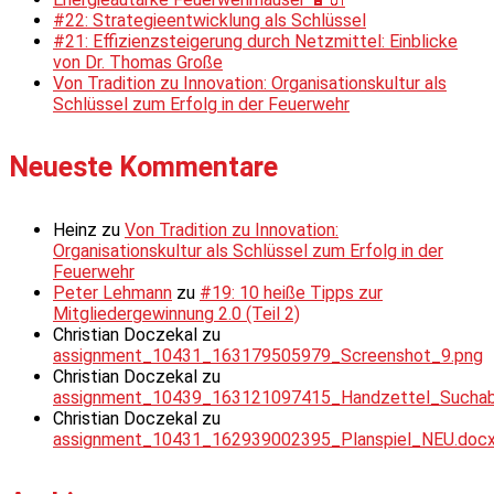
#22: Strategieentwicklung als Schlüssel
#21: Effizienzsteigerung durch Netzmittel: Einblicke
von Dr. Thomas Große
Von Tradition zu Innovation: Organisationskultur als
Schlüssel zum Erfolg in der Feuerwehr
Neueste Kommentare
Heinz
zu
Von Tradition zu Innovation:
Organisationskultur als Schlüssel zum Erfolg in der
Feuerwehr
Peter Lehmann
zu
#19: 10 heiße Tipps zur
Mitgliedergewinnung 2.0 (Teil 2)
Christian Doczekal
zu
assignment_10431_163179505979_Screenshot_9.png
Christian Doczekal
zu
assignment_10439_163121097415_Handzettel_Suchabsc
Christian Doczekal
zu
assignment_10431_162939002395_Planspiel_NEU.doc