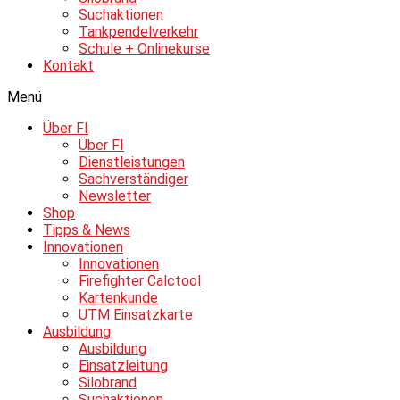
Suchaktionen
Tankpendelverkehr
Schule + Onlinekurse
Kontakt
Menü
Über FI
Über FI
Dienstleistungen
Sachverständiger
Newsletter
Shop
Tipps & News
Innovationen
Innovationen
Firefighter Calctool
Kartenkunde
UTM Einsatzkarte
Ausbildung
Ausbildung
Einsatzleitung
Silobrand
Suchaktionen