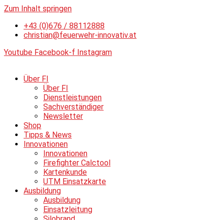
Zum Inhalt springen
+43 (0)676 / 88112888
christian@feuerwehr-innovativ.at
Youtube
Facebook-f
Instagram
Über FI
Über FI
Dienstleistungen
Sachverständiger
Newsletter
Shop
Tipps & News
Innovationen
Innovationen
Firefighter Calctool
Kartenkunde
UTM Einsatzkarte
Ausbildung
Ausbildung
Einsatzleitung
Silobrand