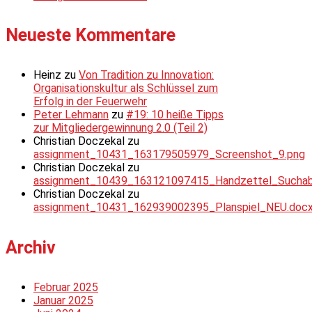
Neueste Kommentare
Heinz
zu
Von Tradition zu Innovation:
Organisationskultur als Schlüssel zum
Erfolg in der Feuerwehr
Peter Lehmann
zu
#19: 10 heiße Tipps
zur Mitgliedergewinnung 2.0 (Teil 2)
Christian Doczekal
zu
assignment_10431_163179505979_Screenshot_9.png
Christian Doczekal
zu
assignment_10439_163121097415_Handzettel_Suchabsc
Christian Doczekal
zu
assignment_10431_162939002395_Planspiel_NEU.doc
Archiv
Februar 2025
Januar 2025