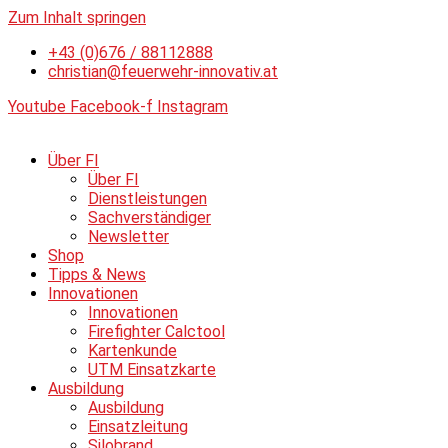
Zum Inhalt springen
+43 (0)676 / 88112888
christian@feuerwehr-innovativ.at
Youtube
Facebook-f
Instagram
Über FI
Über FI
Dienstleistungen
Sachverständiger
Newsletter
Shop
Tipps & News
Innovationen
Innovationen
Firefighter Calctool
Kartenkunde
UTM Einsatzkarte
Ausbildung
Ausbildung
Einsatzleitung
Silobrand