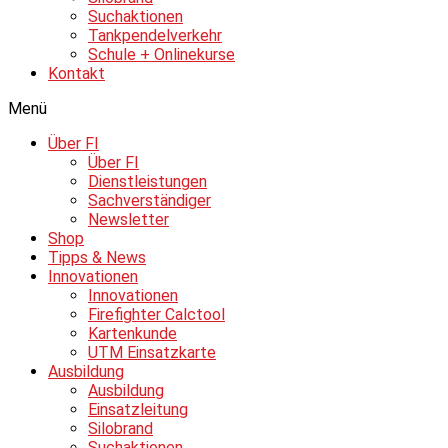
Suchaktionen
Tankpendelverkehr
Schule + Onlinekurse
Kontakt
Menü
Über FI
Über FI
Dienstleistungen
Sachverständiger
Newsletter
Shop
Tipps & News
Innovationen
Innovationen
Firefighter Calctool
Kartenkunde
UTM Einsatzkarte
Ausbildung
Ausbildung
Einsatzleitung
Silobrand
Suchaktionen