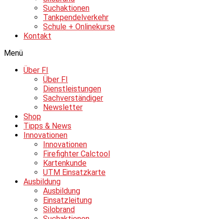
Suchaktionen
Tankpendelverkehr
Schule + Onlinekurse
Kontakt
Menü
Über FI
Über FI
Dienstleistungen
Sachverständiger
Newsletter
Shop
Tipps & News
Innovationen
Innovationen
Firefighter Calctool
Kartenkunde
UTM Einsatzkarte
Ausbildung
Ausbildung
Einsatzleitung
Silobrand
Suchaktionen