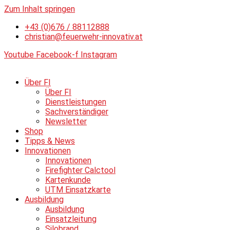
Zum Inhalt springen
+43 (0)676 / 88112888
christian@feuerwehr-innovativ.at
Youtube
Facebook-f
Instagram
Über FI
Über FI
Dienstleistungen
Sachverständiger
Newsletter
Shop
Tipps & News
Innovationen
Innovationen
Firefighter Calctool
Kartenkunde
UTM Einsatzkarte
Ausbildung
Ausbildung
Einsatzleitung
Silobrand