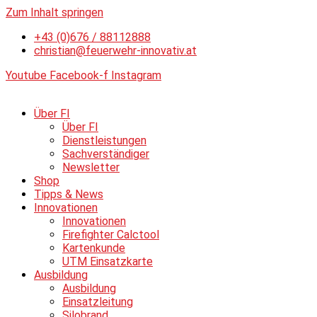
Zum Inhalt springen
+43 (0)676 / 88112888
christian@feuerwehr-innovativ.at
Youtube
Facebook-f
Instagram
Über FI
Über FI
Dienstleistungen
Sachverständiger
Newsletter
Shop
Tipps & News
Innovationen
Innovationen
Firefighter Calctool
Kartenkunde
UTM Einsatzkarte
Ausbildung
Ausbildung
Einsatzleitung
Silobrand