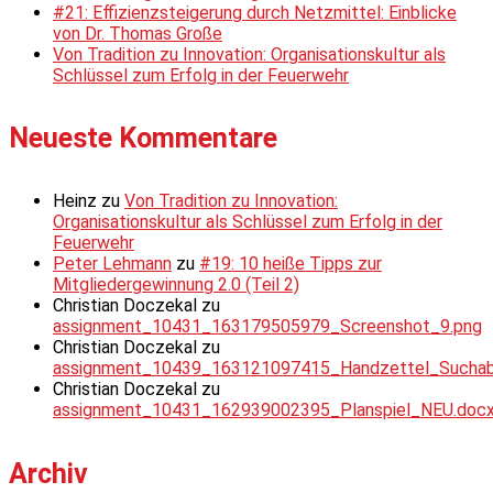
#21: Effizienzsteigerung durch Netzmittel: Einblicke
von Dr. Thomas Große
Von Tradition zu Innovation: Organisationskultur als
Schlüssel zum Erfolg in der Feuerwehr
Neueste Kommentare
Heinz
zu
Von Tradition zu Innovation:
Organisationskultur als Schlüssel zum Erfolg in der
Feuerwehr
Peter Lehmann
zu
#19: 10 heiße Tipps zur
Mitgliedergewinnung 2.0 (Teil 2)
Christian Doczekal
zu
assignment_10431_163179505979_Screenshot_9.png
Christian Doczekal
zu
assignment_10439_163121097415_Handzettel_Suchabsc
Christian Doczekal
zu
assignment_10431_162939002395_Planspiel_NEU.doc
Archiv