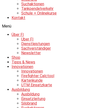
Suchaktionen
Tankpendelverkehr
Schule + Onlinekurse
Kontakt
Menü
Über FI
Über FI
Dienstleistungen
Sachverständiger
Newsletter
Shop
Tipps & News
Innovationen
Innovationen
Firefighter Calctool
Kartenkunde
UTM Einsatzkarte
Ausbildung
Ausbildung
Einsatzleitung
Silobrand
Suchaktionen