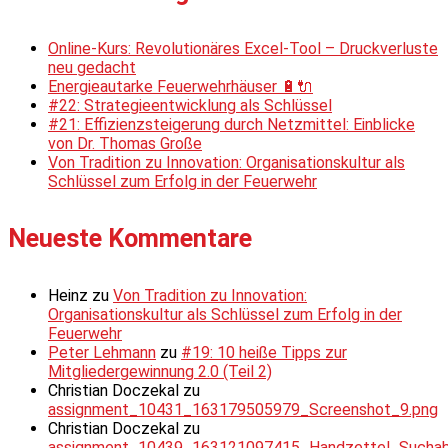
Online-Kurs: Revolutionäres Excel-Tool – Druckverluste
neu gedacht
Energieautarke Feuerwehrhäuser 🔋🔌
#22: Strategieentwicklung als Schlüssel
#21: Effizienzsteigerung durch Netzmittel: Einblicke
von Dr. Thomas Große
Von Tradition zu Innovation: Organisationskultur als
Schlüssel zum Erfolg in der Feuerwehr
Neueste Kommentare
Heinz
zu
Von Tradition zu Innovation:
Organisationskultur als Schlüssel zum Erfolg in der
Feuerwehr
Peter Lehmann
zu
#19: 10 heiße Tipps zur
Mitgliedergewinnung 2.0 (Teil 2)
Christian Doczekal
zu
assignment_10431_163179505979_Screenshot_9.png
Christian Doczekal
zu
assignment_10439_163121097415_Handzettel_Suchabsc