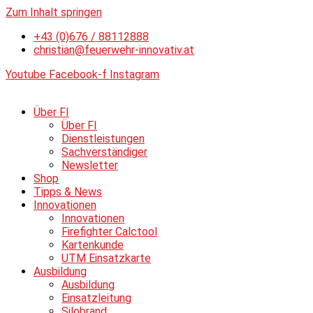
Zum Inhalt springen
+43 (0)676 / 88112888
christian@feuerwehr-innovativ.at
Youtube
Facebook-f
Instagram
Über FI
Über FI
Dienstleistungen
Sachverständiger
Newsletter
Shop
Tipps & News
Innovationen
Innovationen
Firefighter Calctool
Kartenkunde
UTM Einsatzkarte
Ausbildung
Ausbildung
Einsatzleitung
Silobrand