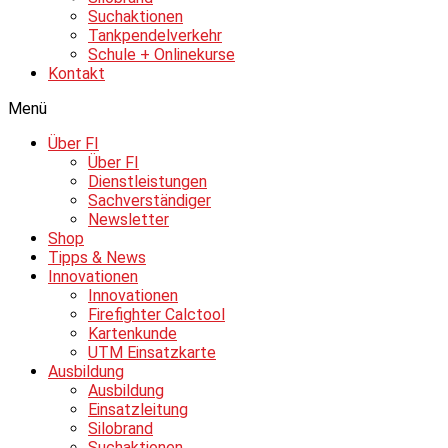
Suchaktionen
Tankpendelverkehr
Schule + Onlinekurse
Kontakt
Menü
Über FI
Über FI
Dienstleistungen
Sachverständiger
Newsletter
Shop
Tipps & News
Innovationen
Innovationen
Firefighter Calctool
Kartenkunde
UTM Einsatzkarte
Ausbildung
Ausbildung
Einsatzleitung
Silobrand
Suchaktionen