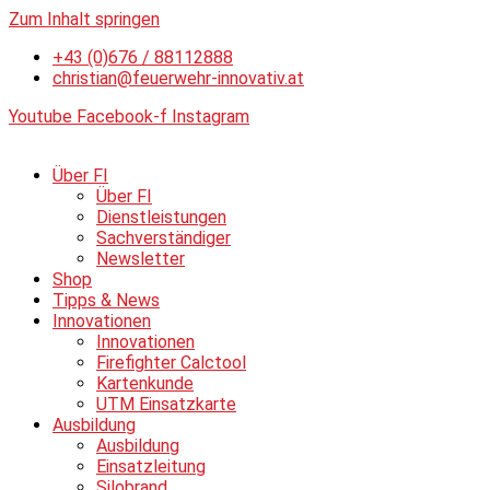
Zum Inhalt springen
+43 (0)676 / 88112888
christian@feuerwehr-innovativ.at
Youtube
Facebook-f
Instagram
Über FI
Über FI
Dienstleistungen
Sachverständiger
Newsletter
Shop
Tipps & News
Innovationen
Innovationen
Firefighter Calctool
Kartenkunde
UTM Einsatzkarte
Ausbildung
Ausbildung
Einsatzleitung
Silobrand