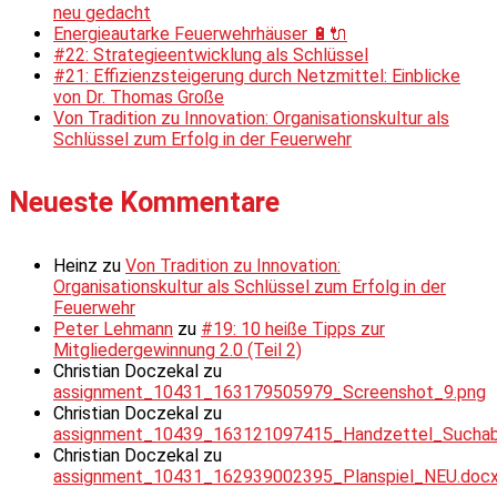
neu gedacht
Energieautarke Feuerwehrhäuser 🔋🔌
#22: Strategieentwicklung als Schlüssel
#21: Effizienzsteigerung durch Netzmittel: Einblicke
von Dr. Thomas Große
Von Tradition zu Innovation: Organisationskultur als
Schlüssel zum Erfolg in der Feuerwehr
Neueste Kommentare
Heinz
zu
Von Tradition zu Innovation:
Organisationskultur als Schlüssel zum Erfolg in der
Feuerwehr
Peter Lehmann
zu
#19: 10 heiße Tipps zur
Mitgliedergewinnung 2.0 (Teil 2)
Christian Doczekal
zu
assignment_10431_163179505979_Screenshot_9.png
Christian Doczekal
zu
assignment_10439_163121097415_Handzettel_Suchabsc
Christian Doczekal
zu
assignment_10431_162939002395_Planspiel_NEU.doc