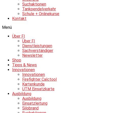
Suchaktionen
Tankpendelverkehr
Schule + Onlinekurse
Kontakt
Menü
Über FI
Über FI
Dienstleistungen
Sachverständiger
Newsletter
Shop
Tipps & News
Innovationen
Innovationen
Firefighter Calctool
Kartenkunde
UTM Einsatzkarte
Ausbildung
Ausbildung
Einsatzleitung
Silobrand
Suchaktionen