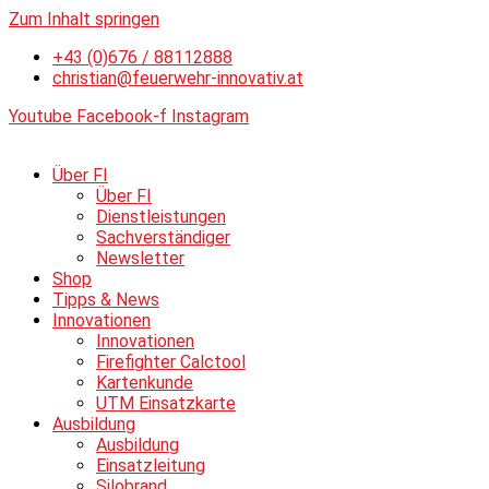
Zum Inhalt springen
+43 (0)676 / 88112888
christian@feuerwehr-innovativ.at
Youtube
Facebook-f
Instagram
Über FI
Über FI
Dienstleistungen
Sachverständiger
Newsletter
Shop
Tipps & News
Innovationen
Innovationen
Firefighter Calctool
Kartenkunde
UTM Einsatzkarte
Ausbildung
Ausbildung
Einsatzleitung
Silobrand