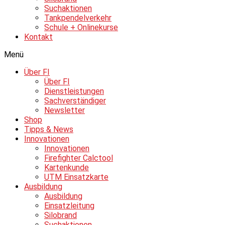
Suchaktionen
Tankpendelverkehr
Schule + Onlinekurse
Kontakt
Menü
Über FI
Über FI
Dienstleistungen
Sachverständiger
Newsletter
Shop
Tipps & News
Innovationen
Innovationen
Firefighter Calctool
Kartenkunde
UTM Einsatzkarte
Ausbildung
Ausbildung
Einsatzleitung
Silobrand
Suchaktionen