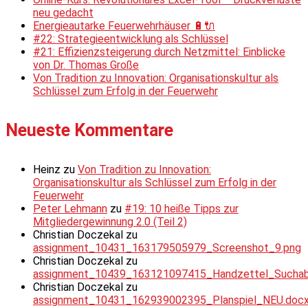
neu gedacht
Energieautarke Feuerwehrhäuser 🔋🔌
#22: Strategieentwicklung als Schlüssel
#21: Effizienzsteigerung durch Netzmittel: Einblicke
von Dr. Thomas Große
Von Tradition zu Innovation: Organisationskultur als
Schlüssel zum Erfolg in der Feuerwehr
Neueste Kommentare
Heinz
zu
Von Tradition zu Innovation:
Organisationskultur als Schlüssel zum Erfolg in der
Feuerwehr
Peter Lehmann
zu
#19: 10 heiße Tipps zur
Mitgliedergewinnung 2.0 (Teil 2)
Christian Doczekal
zu
assignment_10431_163179505979_Screenshot_9.png
Christian Doczekal
zu
assignment_10439_163121097415_Handzettel_Suchabsc
Christian Doczekal
zu
assignment_10431_162939002395_Planspiel_NEU.doc