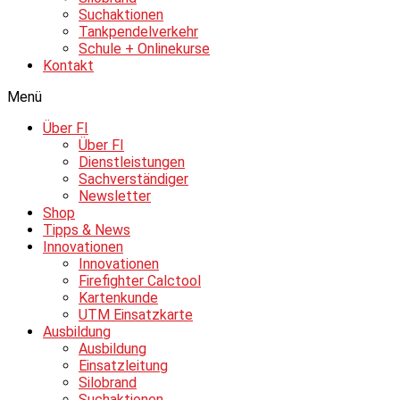
Suchaktionen
Tankpendelverkehr
Schule + Onlinekurse
Kontakt
Menü
Über FI
Über FI
Dienstleistungen
Sachverständiger
Newsletter
Shop
Tipps & News
Innovationen
Innovationen
Firefighter Calctool
Kartenkunde
UTM Einsatzkarte
Ausbildung
Ausbildung
Einsatzleitung
Silobrand
Suchaktionen