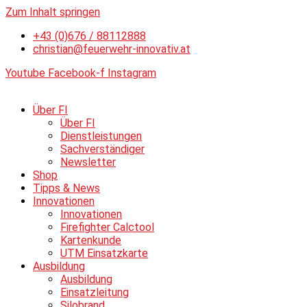
Zum Inhalt springen
+43 (0)676 / 88112888
christian@feuerwehr-innovativ.at
Youtube
Facebook-f
Instagram
Über FI
Über FI
Dienstleistungen
Sachverständiger
Newsletter
Shop
Tipps & News
Innovationen
Innovationen
Firefighter Calctool
Kartenkunde
UTM Einsatzkarte
Ausbildung
Ausbildung
Einsatzleitung
Silobrand