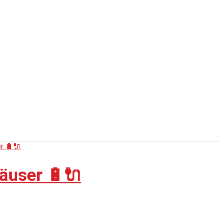
äuser 🔋🔌