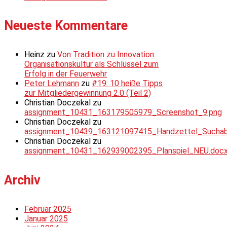
Neueste Kommentare
Heinz
zu
Von Tradition zu Innovation:
Organisationskultur als Schlüssel zum
Erfolg in der Feuerwehr
Peter Lehmann
zu
#19: 10 heiße Tipps
zur Mitgliedergewinnung 2.0 (Teil 2)
Christian Doczekal
zu
assignment_10431_163179505979_Screenshot_9.png
Christian Doczekal
zu
assignment_10439_163121097415_Handzettel_Suchabsc
Christian Doczekal
zu
assignment_10431_162939002395_Planspiel_NEU.doc
Archiv
Februar 2025
Januar 2025