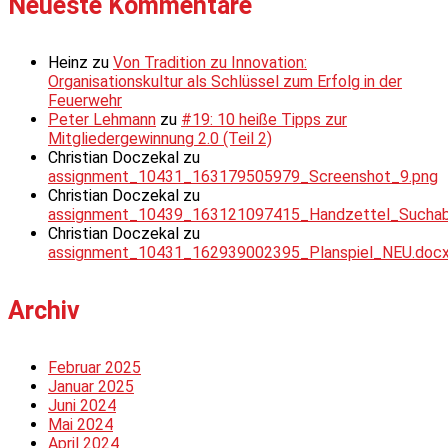
Neueste Kommentare
Heinz
zu
Von Tradition zu Innovation:
Organisationskultur als Schlüssel zum Erfolg in der
Feuerwehr
Peter Lehmann
zu
#19: 10 heiße Tipps zur
Mitgliedergewinnung 2.0 (Teil 2)
Christian Doczekal
zu
assignment_10431_163179505979_Screenshot_9.png
Christian Doczekal
zu
assignment_10439_163121097415_Handzettel_Suchabsc
Christian Doczekal
zu
assignment_10431_162939002395_Planspiel_NEU.doc
Archiv
Februar 2025
Januar 2025
Juni 2024
Mai 2024
April 2024