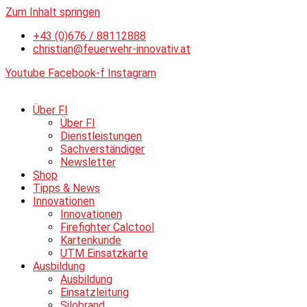
Zum Inhalt springen
+43 (0)676 / 88112888
christian@feuerwehr-innovativ.at
Youtube
Facebook-f
Instagram
Über FI
Über FI
Dienstleistungen
Sachverständiger
Newsletter
Shop
Tipps & News
Innovationen
Innovationen
Firefighter Calctool
Kartenkunde
UTM Einsatzkarte
Ausbildung
Ausbildung
Einsatzleitung
Silobrand