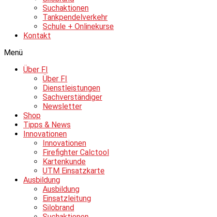
Suchaktionen
Tankpendelverkehr
Schule + Onlinekurse
Kontakt
Menü
Über FI
Über FI
Dienstleistungen
Sachverständiger
Newsletter
Shop
Tipps & News
Innovationen
Innovationen
Firefighter Calctool
Kartenkunde
UTM Einsatzkarte
Ausbildung
Ausbildung
Einsatzleitung
Silobrand
Suchaktionen