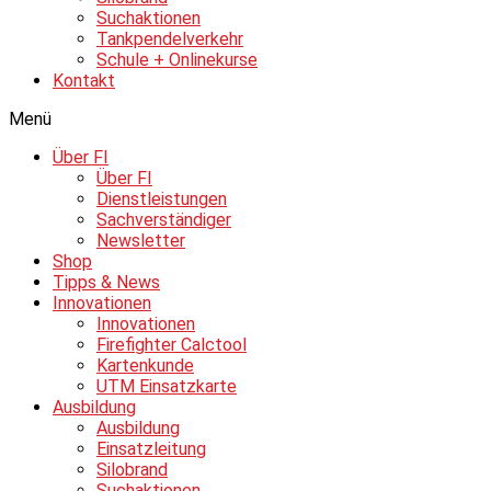
Suchaktionen
Tankpendelverkehr
Schule + Onlinekurse
Kontakt
Menü
Über FI
Über FI
Dienstleistungen
Sachverständiger
Newsletter
Shop
Tipps & News
Innovationen
Innovationen
Firefighter Calctool
Kartenkunde
UTM Einsatzkarte
Ausbildung
Ausbildung
Einsatzleitung
Silobrand
Suchaktionen