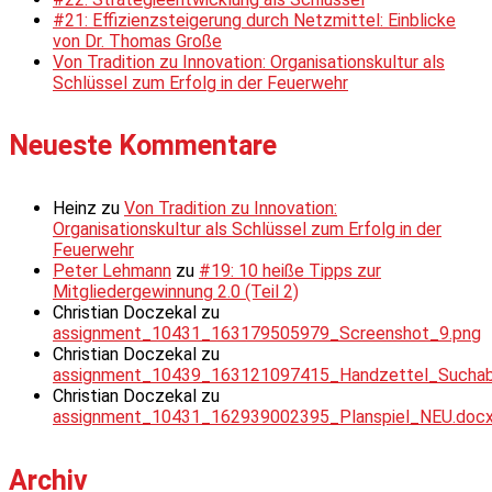
#21: Effizienzsteigerung durch Netzmittel: Einblicke
von Dr. Thomas Große
Von Tradition zu Innovation: Organisationskultur als
Schlüssel zum Erfolg in der Feuerwehr
Neueste Kommentare
Heinz
zu
Von Tradition zu Innovation:
Organisationskultur als Schlüssel zum Erfolg in der
Feuerwehr
Peter Lehmann
zu
#19: 10 heiße Tipps zur
Mitgliedergewinnung 2.0 (Teil 2)
Christian Doczekal
zu
assignment_10431_163179505979_Screenshot_9.png
Christian Doczekal
zu
assignment_10439_163121097415_Handzettel_Suchabsc
Christian Doczekal
zu
assignment_10431_162939002395_Planspiel_NEU.doc
Archiv