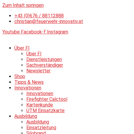
Zum Inhalt springen
+43 (0)676 / 88112888
christian@feuerwehr-innovativ.at
Youtube
Facebook-f
Instagram
Über FI
Über FI
Dienstleistungen
Sachverständiger
Newsletter
Shop
Tipps & News
Innovationen
Innovationen
Firefighter Calctool
Kartenkunde
UTM Einsatzkarte
Ausbildung
Ausbildung
Einsatzleitung
Silobrand