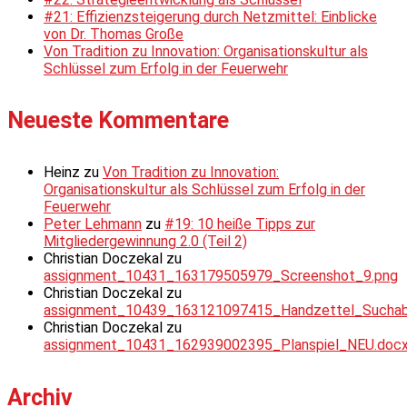
#21: Effizienzsteigerung durch Netzmittel: Einblicke
von Dr. Thomas Große
Von Tradition zu Innovation: Organisationskultur als
Schlüssel zum Erfolg in der Feuerwehr
Neueste Kommentare
Heinz
zu
Von Tradition zu Innovation:
Organisationskultur als Schlüssel zum Erfolg in der
Feuerwehr
Peter Lehmann
zu
#19: 10 heiße Tipps zur
Mitgliedergewinnung 2.0 (Teil 2)
Christian Doczekal
zu
assignment_10431_163179505979_Screenshot_9.png
Christian Doczekal
zu
assignment_10439_163121097415_Handzettel_Suchabsc
Christian Doczekal
zu
assignment_10431_162939002395_Planspiel_NEU.doc
Archiv