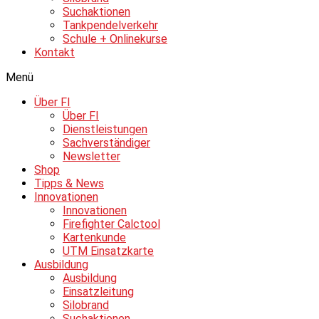
Suchaktionen
Tankpendelverkehr
Schule + Onlinekurse
Kontakt
Menü
Über FI
Über FI
Dienstleistungen
Sachverständiger
Newsletter
Shop
Tipps & News
Innovationen
Innovationen
Firefighter Calctool
Kartenkunde
UTM Einsatzkarte
Ausbildung
Ausbildung
Einsatzleitung
Silobrand
Suchaktionen