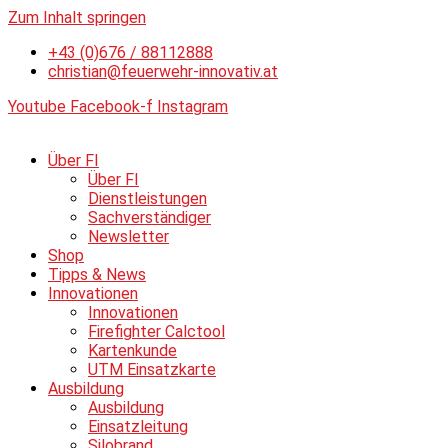
Zum Inhalt springen
+43 (0)676 / 88112888
christian@feuerwehr-innovativ.at
Youtube
Facebook-f
Instagram
Über FI
Über FI
Dienstleistungen
Sachverständiger
Newsletter
Shop
Tipps & News
Innovationen
Innovationen
Firefighter Calctool
Kartenkunde
UTM Einsatzkarte
Ausbildung
Ausbildung
Einsatzleitung
Silobrand