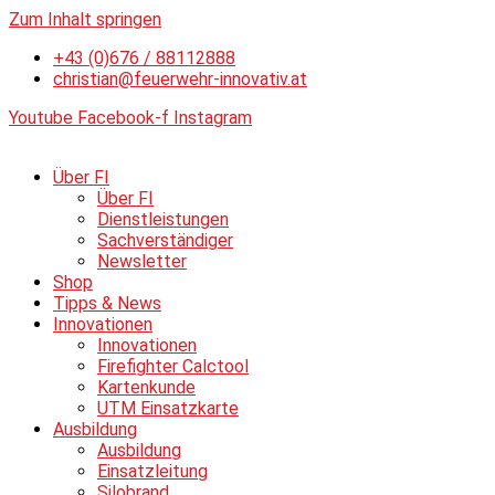
Zum Inhalt springen
+43 (0)676 / 88112888
christian@feuerwehr-innovativ.at
Youtube
Facebook-f
Instagram
Über FI
Über FI
Dienstleistungen
Sachverständiger
Newsletter
Shop
Tipps & News
Innovationen
Innovationen
Firefighter Calctool
Kartenkunde
UTM Einsatzkarte
Ausbildung
Ausbildung
Einsatzleitung
Silobrand