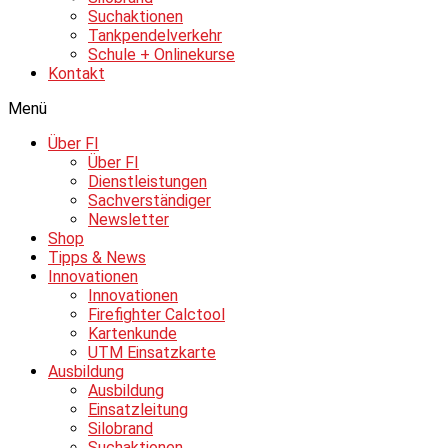
Suchaktionen
Tankpendelverkehr
Schule + Onlinekurse
Kontakt
Menü
Über FI
Über FI
Dienstleistungen
Sachverständiger
Newsletter
Shop
Tipps & News
Innovationen
Innovationen
Firefighter Calctool
Kartenkunde
UTM Einsatzkarte
Ausbildung
Ausbildung
Einsatzleitung
Silobrand
Suchaktionen