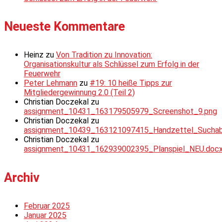
Neueste Kommentare
Heinz
zu
Von Tradition zu Innovation:
Organisationskultur als Schlüssel zum Erfolg in der
Feuerwehr
Peter Lehmann
zu
#19: 10 heiße Tipps zur
Mitgliedergewinnung 2.0 (Teil 2)
Christian Doczekal
zu
assignment_10431_163179505979_Screenshot_9.png
Christian Doczekal
zu
assignment_10439_163121097415_Handzettel_Suchabsc
Christian Doczekal
zu
assignment_10431_162939002395_Planspiel_NEU.doc
Archiv
Februar 2025
Januar 2025