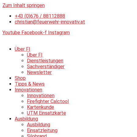
Zum Inhalt springen
+43 (0)676 / 88112888
christian@feuerwehr-innovativ.at
Youtube
Facebook-f
Instagram
Über FI
Über FI
Dienstleistungen
Sachverständiger
Newsletter
Shop
Tipps & News
Innovationen
Innovationen
Firefighter Calctool
Kartenkunde
UTM Einsatzkarte
Ausbildung
Ausbildung
Einsatzleitung
Silobrand