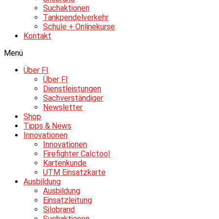
Suchaktionen
Tankpendelverkehr
Schule + Onlinekurse
Kontakt
Menü
Über FI
Über FI
Dienstleistungen
Sachverständiger
Newsletter
Shop
Tipps & News
Innovationen
Innovationen
Firefighter Calctool
Kartenkunde
UTM Einsatzkarte
Ausbildung
Ausbildung
Einsatzleitung
Silobrand
Suchaktionen