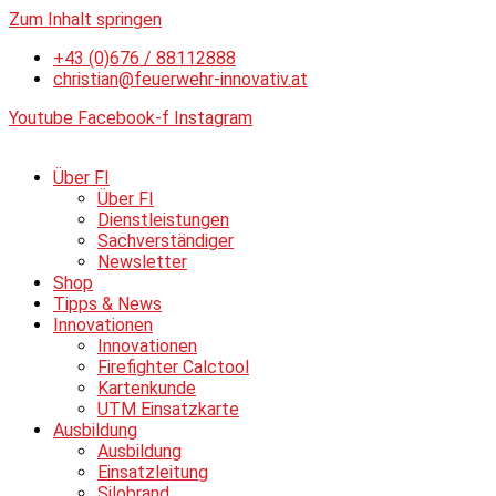
Zum Inhalt springen
+43 (0)676 / 88112888
christian@feuerwehr-innovativ.at
Youtube
Facebook-f
Instagram
Über FI
Über FI
Dienstleistungen
Sachverständiger
Newsletter
Shop
Tipps & News
Innovationen
Innovationen
Firefighter Calctool
Kartenkunde
UTM Einsatzkarte
Ausbildung
Ausbildung
Einsatzleitung
Silobrand