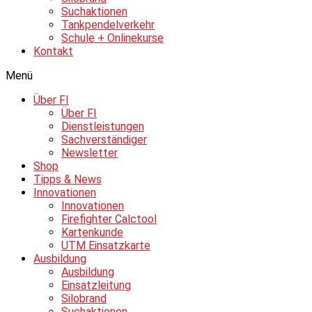
Suchaktionen
Tankpendelverkehr
Schule + Onlinekurse
Kontakt
Menü
Über FI
Über FI
Dienstleistungen
Sachverständiger
Newsletter
Shop
Tipps & News
Innovationen
Innovationen
Firefighter Calctool
Kartenkunde
UTM Einsatzkarte
Ausbildung
Ausbildung
Einsatzleitung
Silobrand
Suchaktionen