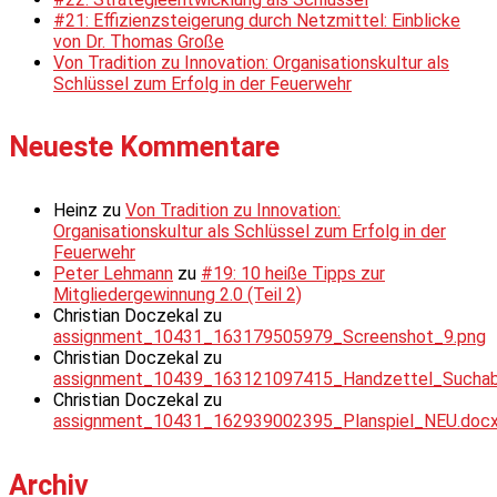
#21: Effizienzsteigerung durch Netzmittel: Einblicke
von Dr. Thomas Große
Von Tradition zu Innovation: Organisationskultur als
Schlüssel zum Erfolg in der Feuerwehr
Neueste Kommentare
Heinz
zu
Von Tradition zu Innovation:
Organisationskultur als Schlüssel zum Erfolg in der
Feuerwehr
Peter Lehmann
zu
#19: 10 heiße Tipps zur
Mitgliedergewinnung 2.0 (Teil 2)
Christian Doczekal
zu
assignment_10431_163179505979_Screenshot_9.png
Christian Doczekal
zu
assignment_10439_163121097415_Handzettel_Suchabsc
Christian Doczekal
zu
assignment_10431_162939002395_Planspiel_NEU.doc
Archiv