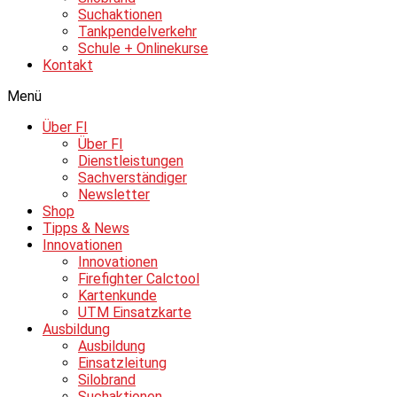
Suchaktionen
Tankpendelverkehr
Schule + Onlinekurse
Kontakt
Menü
Über FI
Über FI
Dienstleistungen
Sachverständiger
Newsletter
Shop
Tipps & News
Innovationen
Innovationen
Firefighter Calctool
Kartenkunde
UTM Einsatzkarte
Ausbildung
Ausbildung
Einsatzleitung
Silobrand
Suchaktionen