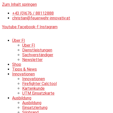
Zum Inhalt springen
+43 (0)676 / 88112888
christian@feuerwehr-innovativ.at
Youtube
Facebook-f
Instagram
Über FI
Über FI
Dienstleistungen
Sachverständiger
Newsletter
Shop
Tipps & News
Innovationen
Innovationen
Firefighter Calctool
Kartenkunde
UTM Einsatzkarte
Ausbildung
Ausbildung
Einsatzleitung
Silobrand