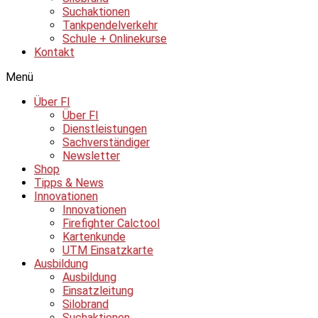
Suchaktionen
Tankpendelverkehr
Schule + Onlinekurse
Kontakt
Menü
Über FI
Über FI
Dienstleistungen
Sachverständiger
Newsletter
Shop
Tipps & News
Innovationen
Innovationen
Firefighter Calctool
Kartenkunde
UTM Einsatzkarte
Ausbildung
Ausbildung
Einsatzleitung
Silobrand
Suchaktionen