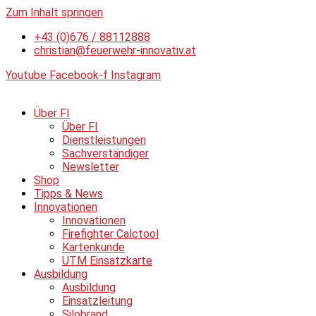
Zum Inhalt springen
+43 (0)676 / 88112888
christian@feuerwehr-innovativ.at
Youtube
Facebook-f
Instagram
Über FI
Über FI
Dienstleistungen
Sachverständiger
Newsletter
Shop
Tipps & News
Innovationen
Innovationen
Firefighter Calctool
Kartenkunde
UTM Einsatzkarte
Ausbildung
Ausbildung
Einsatzleitung
Silobrand