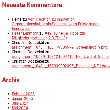
Neueste Kommentare
Heinz
zu
Von Tradition zu Innovation:
Organisationskultur als Schlüssel zum Erfolg in der
Feuerwehr
Peter Lehmann
zu
#19: 10 heiße Tipps zur
Mitgliedergewinnung 2.0 (Teil 2)
Christian Doczekal
zu
assignment_10431_163179505979_Screenshot_9.png
Christian Doczekal
zu
assignment_10439_163121097415_Handzettel_Suchabsc
Christian Doczekal
zu
assignment_10431_162939002395_Planspiel_NEU.doc
Archiv
Februar 2025
Januar 2025
Juni 2024
Mai 2024