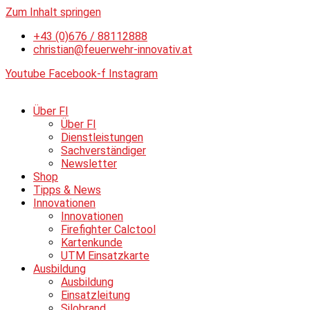
Zum Inhalt springen
+43 (0)676 / 88112888
christian@feuerwehr-innovativ.at
Youtube
Facebook-f
Instagram
Über FI
Über FI
Dienstleistungen
Sachverständiger
Newsletter
Shop
Tipps & News
Innovationen
Innovationen
Firefighter Calctool
Kartenkunde
UTM Einsatzkarte
Ausbildung
Ausbildung
Einsatzleitung
Silobrand