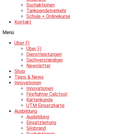
Suchaktionen
Tankpendelverkehr
Schule + Onlinekurse
Kontakt
Menü
Über FI
Über FI
Dienstleistungen
Sachverständiger
Newsletter
Shop
Tipps & News
Innovationen
Innovationen
Firefighter Calctool
Kartenkunde
UTM Einsatzkarte
Ausbildung
Ausbildung
Einsatzleitung
Silobrand
Suchaktionen