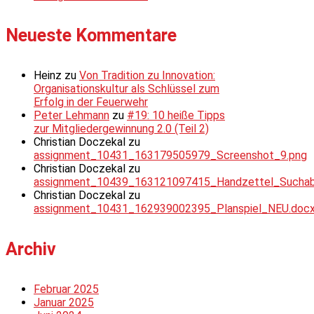
Neueste Kommentare
Heinz
zu
Von Tradition zu Innovation:
Organisationskultur als Schlüssel zum
Erfolg in der Feuerwehr
Peter Lehmann
zu
#19: 10 heiße Tipps
zur Mitgliedergewinnung 2.0 (Teil 2)
Christian Doczekal
zu
assignment_10431_163179505979_Screenshot_9.png
Christian Doczekal
zu
assignment_10439_163121097415_Handzettel_Suchabsc
Christian Doczekal
zu
assignment_10431_162939002395_Planspiel_NEU.doc
Archiv
Februar 2025
Januar 2025