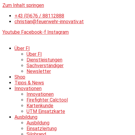
Zum Inhalt springen
+43 (0)676 / 88112888
christian@feuerwehr-innovativ.at
Youtube
Facebook-f
Instagram
Über FI
Über FI
Dienstleistungen
Sachverständiger
Newsletter
Shop
Tipps & News
Innovationen
Innovationen
Firefighter Calctool
Kartenkunde
UTM Einsatzkarte
Ausbildung
Ausbildung
Einsatzleitung
Silobrand