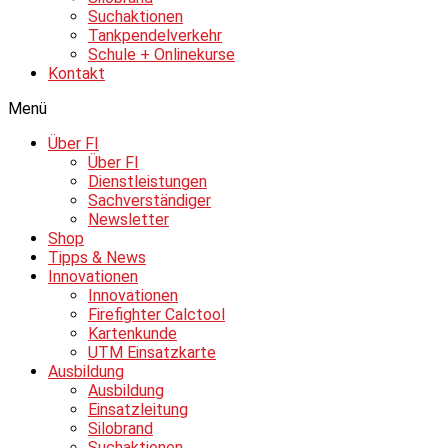
Suchaktionen
Tankpendelverkehr
Schule + Onlinekurse
Kontakt
Menü
Über FI
Über FI
Dienstleistungen
Sachverständiger
Newsletter
Shop
Tipps & News
Innovationen
Innovationen
Firefighter Calctool
Kartenkunde
UTM Einsatzkarte
Ausbildung
Ausbildung
Einsatzleitung
Silobrand
Suchaktionen