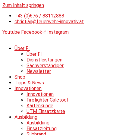
Zum Inhalt springen
+43 (0)676 / 88112888
christian@feuerwehr-innovativ.at
Youtube
Facebook-f
Instagram
Über FI
Über FI
Dienstleistungen
Sachverständiger
Newsletter
Shop
Tipps & News
Innovationen
Innovationen
Firefighter Calctool
Kartenkunde
UTM Einsatzkarte
Ausbildung
Ausbildung
Einsatzleitung
Silobrand