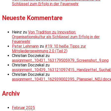
Schlüssel zum Erfolg in der Feuerwehr
Neueste Kommentare
Heinz
zu
Von Tradition zu Innovation:
Organisationskultur als Schlüssel zum Erfolg in der
Feuerwehr
Peter Lehmann
zu
#19: 10 heiße Tipps zur
Mitgliedergewinnung 2.0 (Teil 2)
Christian Doczekal
zu
assignment_10431_163179505979_Screenshot_9.png
Christian Doczekal
zu
assignment_10439_163121097415_Handzettel_Suchabsc
Christian Doczekal
zu
assignment_10431_162939002395_Planspiel_NEU.doc
Archiv
Februar 2025