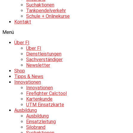
Suchaktionen
Tankpendelverkehr
Schule + Onlinekurse
Kontakt
Menü
Über FI
Über FI
Dienstleistungen
Sachverständiger
Newsletter
Shop
Tipps & News
Innovationen
Innovationen
Firefighter Calctool
Kartenkunde
UTM Einsatzkarte
Ausbildung
Ausbildung
Einsatzleitung
Silobrand
Suchaktionen