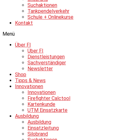
Suchaktionen
Tankpendelverkehr
Schule + Onlinekurse
Kontakt
Menü
Über FI
Über FI
Dienstleistungen
Sachverständiger
Newsletter
Shop
Tipps & News
Innovationen
Innovationen
Firefighter Calctool
Kartenkunde
UTM Einsatzkarte
Ausbildung
Ausbildung
Einsatzleitung
Silobrand
Suchaktionen