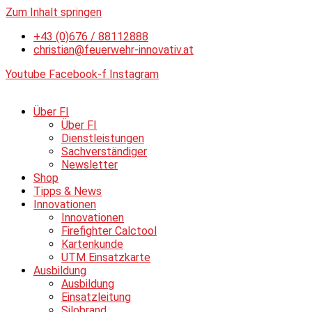
Zum Inhalt springen
+43 (0)676 / 88112888
christian@feuerwehr-innovativ.at
Youtube
Facebook-f
Instagram
Über FI
Über FI
Dienstleistungen
Sachverständiger
Newsletter
Shop
Tipps & News
Innovationen
Innovationen
Firefighter Calctool
Kartenkunde
UTM Einsatzkarte
Ausbildung
Ausbildung
Einsatzleitung
Silobrand