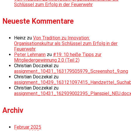
Schlüssel zum Erfolg in der Feuerwehr
Neueste Kommentare
Heinz
zu
Von Tradition zu Innovation:
Organisationskultur als Schlüssel zum Erfolg in der
Feuerwehr
Peter Lehmann
zu
#19: 10 heiße Tipps zur
Mitgliedergewinnung 2.0 (Teil 2)
Christian Doczekal
zu
assignment_10431_163179505979_Screenshot_9.png
Christian Doczekal
zu
assignment_10439_163121097415_Handzettel_Suchabsc
Christian Doczekal
zu
assignment_10431_162939002395_Planspiel_NEU.doc
Archiv
Februar 2025