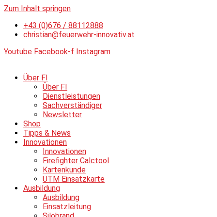
Zum Inhalt springen
+43 (0)676 / 88112888
christian@feuerwehr-innovativ.at
Youtube
Facebook-f
Instagram
Über FI
Über FI
Dienstleistungen
Sachverständiger
Newsletter
Shop
Tipps & News
Innovationen
Innovationen
Firefighter Calctool
Kartenkunde
UTM Einsatzkarte
Ausbildung
Ausbildung
Einsatzleitung
Silobrand