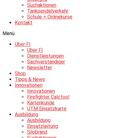
Suchaktionen
Tankpendelverkehr
Schule + Onlinekurse
Kontakt
Menü
Über FI
Über FI
Dienstleistungen
Sachverständiger
Newsletter
Shop
Tipps & News
Innovationen
Innovationen
Firefighter Calctool
Kartenkunde
UTM Einsatzkarte
Ausbildung
Ausbildung
Einsatzleitung
Silobrand
Suchaktionen